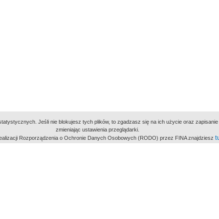
atystycznych. Jeśli nie blokujesz tych plików, to zgadzasz się na ich użycie oraz zapisan
zmieniając ustawienia przeglądarki.
t
 realizacji Rozporządzenia o Ochronie Danych Osobowych (RODO) przez FINA znajdziesz
miejsc
owe Archiwum Cyfrowe
Wydawcą Polskie
Polit