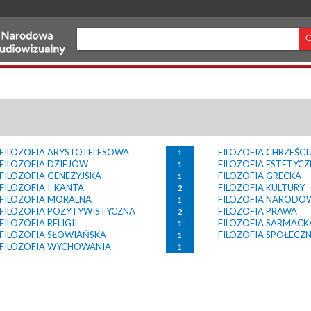
FILOZOFIA ARYSTOTELESOWA
FILOZOFIA CHRZEŚC
1
FILOZOFIA DZIEJÓW
FILOZOFIA ESTETYC
1
FILOZOFIA GENEZYJSKA
FILOZOFIA GRECKA
1
FILOZOFIA I. KANTA
FILOZOFIA KULTURY
2
FILOZOFIA MORALNA
FILOZOFIA NARODO
1
FILOZOFIA POZYTYWISTYCZNA
FILOZOFIA PRAWA
2
FILOZOFIA RELIGII
FILOZOFIA SARMACK
1
FILOZOFIA SŁOWIAŃSKA
FILOZOFIA SPOŁECZ
1
FILOZOFIA WYCHOWANIA
1