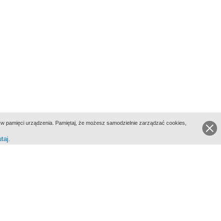
ie w pamięci urządzenia. Pamiętaj, że możesz samodzielnie zarządzać cookies,
utaj
.
go Portalu Biograficznego jest Filmoteka Narodowa - Instytut Audiowizualny
All Rights Reserved 2017 Filmoteka Narodowa - Instytut Audiowizualny
yka prywatności
Informacje o projekcie
Kontakt
Regulamin
Mapa strony
BIP
Wersja: 1.0.0