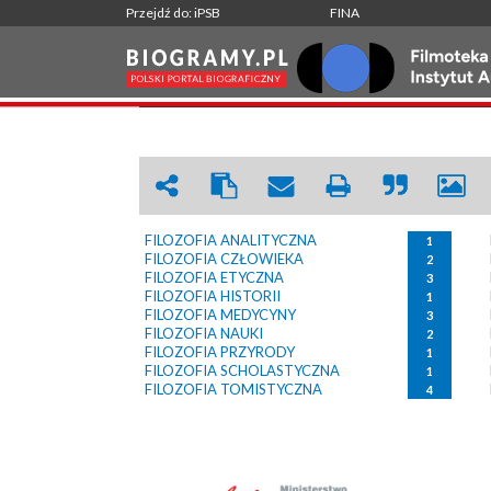
Przejdź do: iPSB
FINA
FILOZOFIA
|
WRÓĆ
FILOZOFIA ANALITYCZNA
1
FILOZOFIA CZŁOWIEKA
2
FILOZOFIA ETYCZNA
3
FILOZOFIA HISTORII
1
FILOZOFIA MEDYCYNY
3
FILOZOFIA NAUKI
2
FILOZOFIA PRZYRODY
1
FILOZOFIA SCHOLASTYCZNA
1
FILOZOFIA TOMISTYCZNA
4