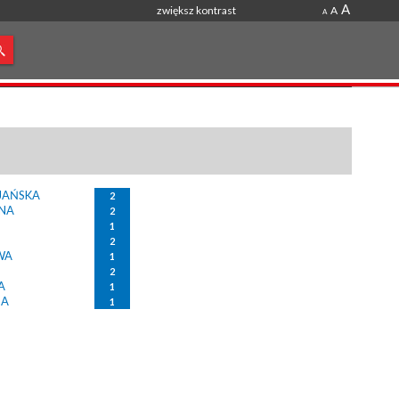
A
zwiększ kontrast
A
A
IJAŃSKA
2
ZNA
2
1
2
WA
1
2
A
1
NA
1