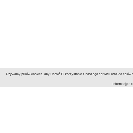
Uzywamy plików cookies, aby ułatwić Ci korzystanie z naszego serwisu oraz do celów st
Informację o
Indeksy:
aktywności
alfabetyczny
tematyczny
Filmoteka Narodowa - Instytut Audiowizualny
Narod