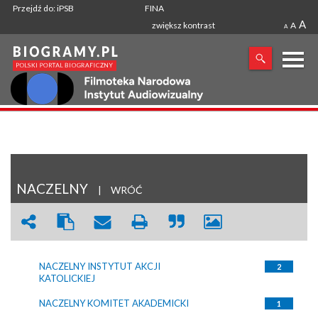
Przejdź do: iPSB
FINA
A
zwiększ kontrast
A
A
X
SZUKANA FRAZA
NACZELNY
|
WRÓĆ
NACZELNY INSTYTUT AKCJI
2
KATOLICKIEJ
NACZELNY KOMITET AKADEMICKI
1