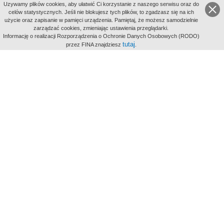
Uzywamy plików cookies, aby ułatwić Ci korzystanie z naszego serwisu oraz do
celów statystycznych. Jeśli nie blokujesz tych plików, to zgadzasz się na ich
użycie oraz zapisanie w pamięci urządzenia. Pamiętaj, że możesz samodzielnie
zarządzać cookies, zmieniając ustawienia przeglądarki.
Indeksy:
Informację o realizacji Rozporządzenia o Ochronie Danych Osobowych (RODO)
aktywności
tutaj
przez FINA znajdziesz
.
alfabetyczny
tematyczny
miejsc
Filmoteka Narodowa - Instytut Audiowizualny
Narodowe
Archiwum Cyfrowe
Wydawcą Polskiego Portalu
Biograficznego jest Filmoteka
Narodowa - Instytut Audiowizualny
All Rights Reserved 2017 Filmoteka
Narodowa - Instytut Audiowizualny
Polityka prywatności
Informacje o projekcie
Kontakt
Regulamin
Mapa strony
BIP
Wersja: 1.0.0