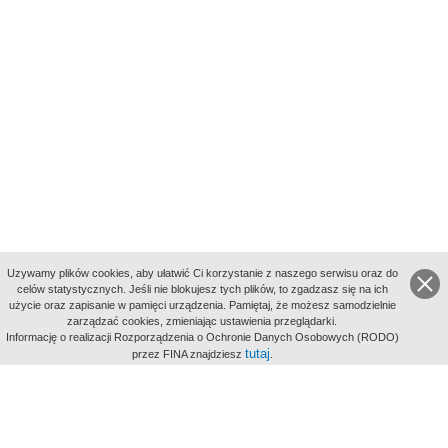
Uzywamy plików cookies, aby ułatwić Ci korzystanie z naszego serwisu oraz do
celów statystycznych. Jeśli nie blokujesz tych plików, to zgadzasz się na ich
użycie oraz zapisanie w pamięci urządzenia. Pamiętaj, że możesz samodzielnie
zarządzać cookies, zmieniając ustawienia przeglądarki.
Indeksy:
Informację o realizacji Rozporządzenia o Ochronie Danych Osobowych (RODO)
aktywności
tutaj
przez FINA znajdziesz
.
alfabetyczny
tematyczny
miejsc