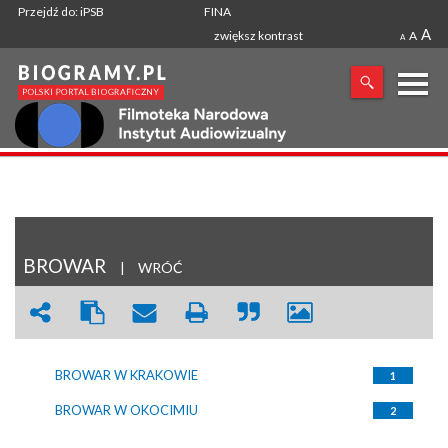
Przejdź do: iPSB
FINA
A
zwiększ kontrast
A
A
X
SZUKANA FRAZA
BROWAR
|
WRÓĆ
BROWAR W KRAKOWIE
1
BROWAR W OKOCIMIU
2