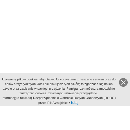
Uzywamy plików cookies, aby ułatwić Ci korzystanie z naszego serwisu oraz do
celów statystycznych. Jeśli nie blokujesz tych plików, to zgadzasz się na ich
użycie oraz zapisanie w pamięci urządzenia. Pamiętaj, że możesz samodzielnie
zarządzać cookies, zmieniając ustawienia przeglądarki.
Indeksy:
Informację o realizacji Rozporządzenia o Ochronie Danych Osobowych (RODO)
aktywności
tutaj
przez FINA znajdziesz
.
alfabetyczny
tematyczny
miejsc