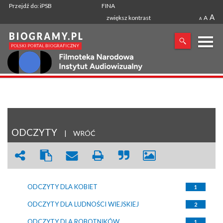
Przejdź do: iPSB
FINA
A
zwiększ kontrast
A
A
X
SZUKANA FRAZA
ODCZYTY
|
WRÓĆ
ODCZYTY DLA KOBIET
1
ODCZYTY DLA LUDNOŚCI WIEJSKIEJ
2
ODCZYTY DLA ROBOTNIKÓW
1