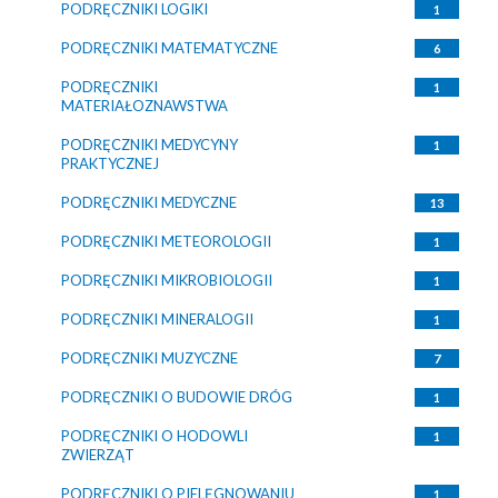
PODRĘCZNIKI LOGIKI
1
PODRĘCZNIKI MATEMATYCZNE
6
PODRĘCZNIKI
1
MATERIAŁOZNAWSTWA
PODRĘCZNIKI MEDYCYNY
1
PRAKTYCZNEJ
PODRĘCZNIKI MEDYCZNE
13
PODRĘCZNIKI METEOROLOGII
1
PODRĘCZNIKI MIKROBIOLOGII
1
PODRĘCZNIKI MINERALOGII
1
PODRĘCZNIKI MUZYCZNE
7
PODRĘCZNIKI O BUDOWIE DRÓG
1
PODRĘCZNIKI O HODOWLI
1
ZWIERZĄT
PODRĘCZNIKI O PIELĘGNOWANIU
1