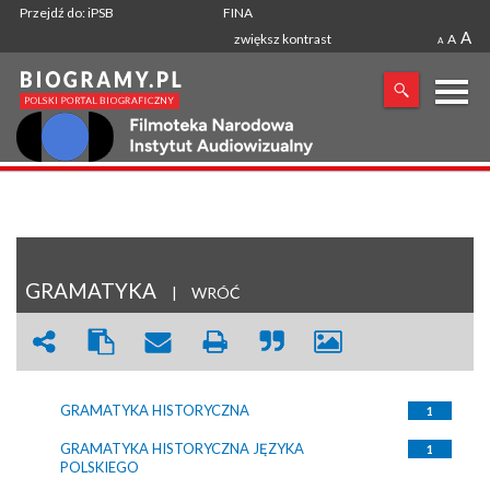
Przejdź do: iPSB
FINA
A
zwiększ kontrast
A
A
X
SZUKANA FRAZA
GRAMATYKA
|
WRÓĆ
GRAMATYKA HISTORYCZNA
1
GRAMATYKA HISTORYCZNA JĘZYKA
1
POLSKIEGO