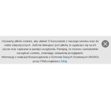
Uzywamy plików cookies, aby ułatwić Ci korzystanie z naszego serwisu oraz do
celów statystycznych. Jeśli nie blokujesz tych plików, to zgadzasz się na ich
użycie oraz zapisanie w pamięci urządzenia. Pamiętaj, że możesz samodzielnie
zarządzać cookies, zmieniając ustawienia przeglądarki.
Indeksy:
Informację o realizacji Rozporządzenia o Ochronie Danych Osobowych (RODO)
aktywności
tutaj
przez FINA znajdziesz
.
alfabetyczny
tematyczny
miejsc
Filmoteka Narodowa - Instytut Audiowizualny
Narodowe
Archiwum Cyfrowe