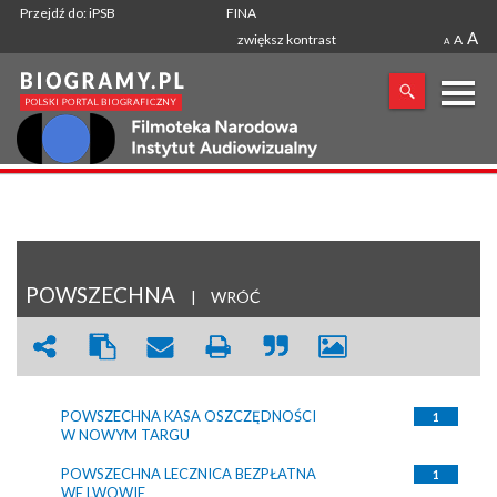
Przejdź do: iPSB
FINA
A
zwiększ kontrast
A
A
X
SZUKANA FRAZA
POWSZECHNA
|
WRÓĆ
POWSZECHNA KASA OSZCZĘDNOŚCI
1
W NOWYM TARGU
POWSZECHNA LECZNICA BEZPŁATNA
1
WE LWOWIE