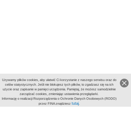
Uzywamy plików cookies, aby ułatwić Ci korzystanie z naszego serwisu oraz do
celów statystycznych. Jeśli nie blokujesz tych plików, to zgadzasz się na ich
użycie oraz zapisanie w pamięci urządzenia. Pamiętaj, że możesz samodzielnie
zarządzać cookies, zmieniając ustawienia przeglądarki.
Indeksy:
Informację o realizacji Rozporządzenia o Ochronie Danych Osobowych (RODO)
aktywności
tutaj
przez FINA znajdziesz
.
alfabetyczny
tematyczny
miejsc