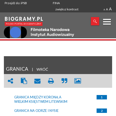
Przejdź do: iPSB
FINA
A
zwiększ kontrast
A
A
X
SZUKANA FRAZA
GRANICA
|
WRÓĆ
GRANICA MIĘDZY KORONĄ A
1
WIELKIM KSIĘSTWEM LITEWSKIM
GRANICA NA ODRZE I NYSIE
2