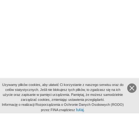
Uzywamy plików cookies, aby ułatwić Ci korzystanie z naszego serwisu oraz do
celów statystycznych. Jeśli nie blokujesz tych plików, to zgadzasz się na ich
użycie oraz zapisanie w pamięci urządzenia. Pamiętaj, że możesz samodzielnie
zarządzać cookies, zmieniając ustawienia przeglądarki.
Indeksy:
Informację o realizacji Rozporządzenia o Ochronie Danych Osobowych (RODO)
aktywności
tutaj
przez FINA znajdziesz
.
alfabetyczny
tematyczny
miejsc