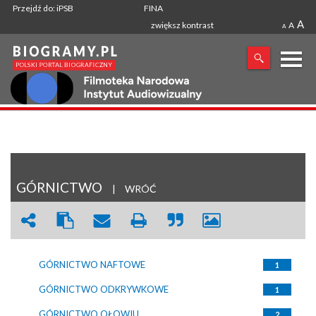
Przejdź do: iPSB
FINA
A
zwiększ kontrast
A
A
X
SZUKANA FRAZA
GÓRNICTWO
|
WRÓĆ
GÓRNICTWO NAFTOWE
1
GÓRNICTWO ODKRYWKOWE
1
GÓRNICTWO OŁOWIU
2