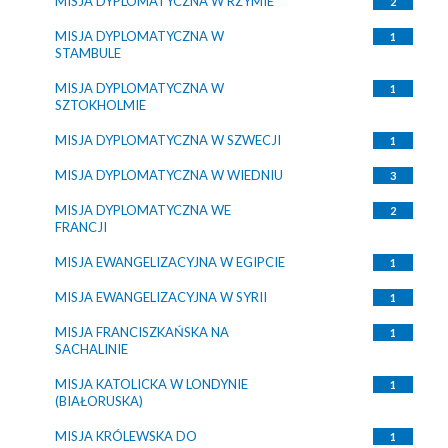
MISJA DYPLOMATYCZNA W RZYMIE
2
MISJA DYPLOMATYCZNA W
1
STAMBULE
MISJA DYPLOMATYCZNA W
1
SZTOKHOLMIE
MISJA DYPLOMATYCZNA W SZWECJI
1
MISJA DYPLOMATYCZNA W WIEDNIU
3
MISJA DYPLOMATYCZNA WE
2
FRANCJI
MISJA EWANGELIZACYJNA W EGIPCIE
1
MISJA EWANGELIZACYJNA W SYRII
1
MISJA FRANCISZKAŃSKA NA
1
SACHALINIE
MISJA KATOLICKA W LONDYNIE
1
(BIAŁORUSKA)
MISJA KRÓLEWSKA DO
1