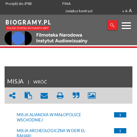
Przejdź do: iPSB
FINA
A
zwiększ kontrast
A
A
X
SZUKANA FRAZA
MISJA
|
WRÓĆ
MISJA ALIANCKA W MAŁOPOLSCE
1
WSCHODNIEJ
MISJA ARCHEOLOGICZNA W DEIR EL-
1
BAHARI