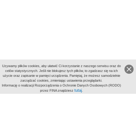
Uzywamy plików cookies, aby ułatwić Ci korzystanie z naszego serwisu oraz do
celów statystycznych. Jeśli nie blokujesz tych plików, to zgadzasz się na ich
użycie oraz zapisanie w pamięci urządzenia. Pamiętaj, że możesz samodzielnie
zarządzać cookies, zmieniając ustawienia przeglądarki.
Indeksy:
Informację o realizacji Rozporządzenia o Ochronie Danych Osobowych (RODO)
aktywności
tutaj
przez FINA znajdziesz
.
alfabetyczny
tematyczny
miejsc
Filmoteka Narodowa - Instytut Audiowizualny
Narodowe
Archiwum Cyfrowe