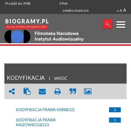
Przejdź do: iPSB
FINA
A
zwiększ kontrast
A
A
X
SZUKANA FRAZA
KODYFIKACJA
|
WRÓĆ
KODYFIKACJA PRAWA KARNEGO
2
KODYFIKACJA PRAWA
1
MAZOWIECKIEGO