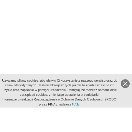
Uzywamy plików cookies, aby ułatwić Ci korzystanie z naszego serwisu oraz do
celów statystycznych. Jeśli nie blokujesz tych plików, to zgadzasz się na ich
użycie oraz zapisanie w pamięci urządzenia. Pamiętaj, że możesz samodzielnie
zarządzać cookies, zmieniając ustawienia przeglądarki.
Indeksy:
Informację o realizacji Rozporządzenia o Ochronie Danych Osobowych (RODO)
aktywności
tutaj
przez FINA znajdziesz
.
alfabetyczny
tematyczny
miejsc