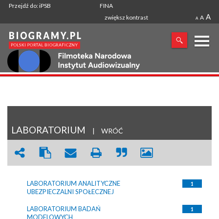
Przejdź do: iPSB
FINA
A
zwiększ kontrast
A
A
X
SZUKANA FRAZA
LABORATORIUM
|
WRÓĆ
LABORATORIUM ANALITYCZNE
1
UBEZPIECZALNI SPOŁECZNEJ
LABORATORIUM BADAŃ
1
MODELOWYCH