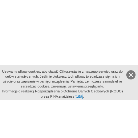
Uzywamy plików cookies, aby ułatwić Ci korzystanie z naszego serwisu oraz do
celów statystycznych. Jeśli nie blokujesz tych plików, to zgadzasz się na ich
użycie oraz zapisanie w pamięci urządzenia. Pamiętaj, że możesz samodzielnie
zarządzać cookies, zmieniając ustawienia przeglądarki.
Indeksy:
Informację o realizacji Rozporządzenia o Ochronie Danych Osobowych (RODO)
aktywności
tutaj
przez FINA znajdziesz
.
alfabetyczny
tematyczny
miejsc
Filmoteka Narodowa - Instytut Audiowizualny
Narodowe
Archiwum Cyfrowe