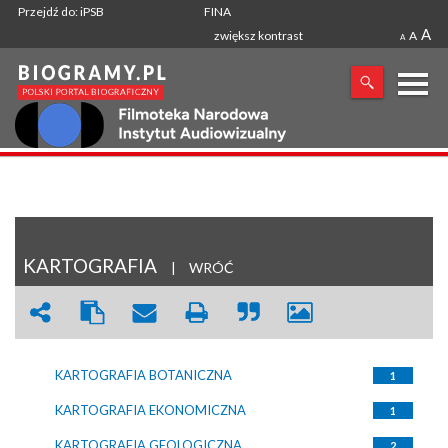
Przejdź do: iPSB
FINA
A
zwiększ kontrast
A
A
X
SZUKANA FRAZA
KARTOGRAFIA
|
WRÓĆ
KARTOGRAFIA BOTANICZNA
1
KARTOGRAFIA EKONOMICZNA
1
KARTOGRAFIA GEOLOGICZNA
2