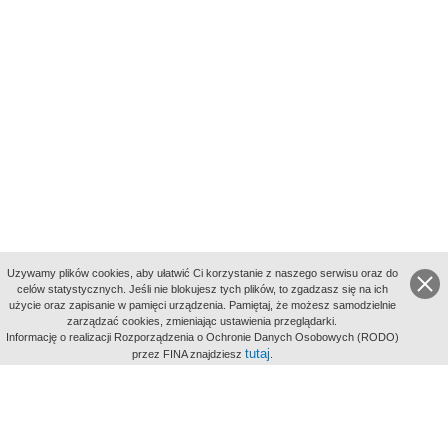
Uzywamy plików cookies, aby ułatwić Ci korzystanie z naszego serwisu oraz do
celów statystycznych. Jeśli nie blokujesz tych plików, to zgadzasz się na ich
użycie oraz zapisanie w pamięci urządzenia. Pamiętaj, że możesz samodzielnie
zarządzać cookies, zmieniając ustawienia przeglądarki.
Indeksy:
Informację o realizacji Rozporządzenia o Ochronie Danych Osobowych (RODO)
aktywności
tutaj
przez FINA znajdziesz
.
alfabetyczny
tematyczny
miejsc