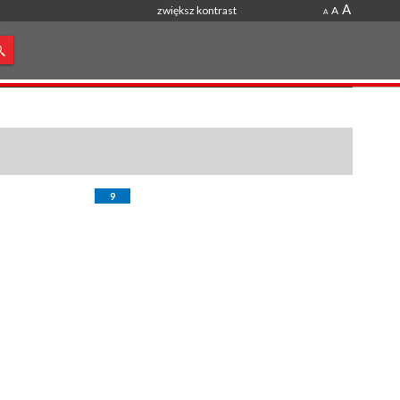
A
zwiększ kontrast
A
A
9