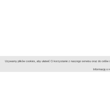
Uzywamy plików cookies, aby ułatwić Ci korzystanie z naszego serwisu oraz do celów st
Informację o
Indeksy:
aktywności
alfabetyczny
tematyczny
Filmoteka Narodowa - Instytut Audiowizualny
Narod