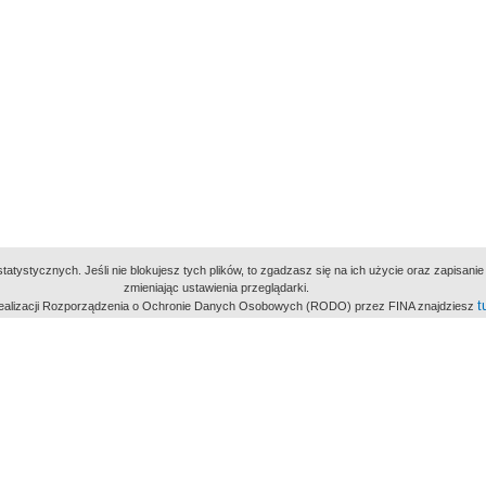
atystycznych. Jeśli nie blokujesz tych plików, to zgadzasz się na ich użycie oraz zapisan
zmieniając ustawienia przeglądarki.
t
 realizacji Rozporządzenia o Ochronie Danych Osobowych (RODO) przez FINA znajdziesz
miejsc
owe Archiwum Cyfrowe
Wydawcą Polskie
Polit