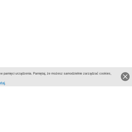
ie w pamięci urządzenia. Pamiętaj, że możesz samodzielnie zarządzać cookies,
utaj
.
go Portalu Biograficznego jest Filmoteka Narodowa - Instytut Audiowizualny
All Rights Reserved 2017 Filmoteka Narodowa - Instytut Audiowizualny
yka prywatności
Informacje o projekcie
Kontakt
Regulamin
Mapa strony
BIP
Wersja: 1.0.0