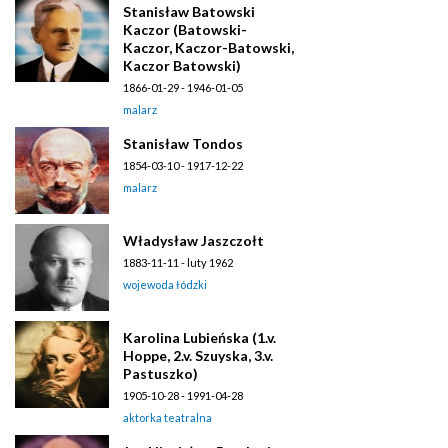
Stanisław Batowski
Kaczor (Batowski-
Kaczor, Kaczor-Batowski,
Kaczor Batowski)
1866-01-29 - 1946-01-05
malarz
Stanisław Tondos
1854-03-10 - 1917-12-22
malarz
Władysław Jaszczołt
1883-11-11 - luty 1962
wojewoda łódzki
Karolina Lubieńska (1.v.
Hoppe, 2.v. Szuyska, 3.v.
Pastuszko)
1905-10-28 - 1991-04-28
aktorka teatralna