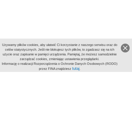
Uzywamy plików cookies, aby ułatwić Ci korzystanie z naszego serwisu oraz do
celów statystycznych. Jeśli nie blokujesz tych plików, to zgadzasz się na ich
użycie oraz zapisanie w pamięci urządzenia. Pamiętaj, że możesz samodzielnie
zarządzać cookies, zmieniając ustawienia przeglądarki.
Indeksy:
Informację o realizacji Rozporządzenia o Ochronie Danych Osobowych (RODO)
aktywności
tutaj
przez FINA znajdziesz
.
alfabetyczny
tematyczny
miejsc
Filmoteka Narodowa - Instytut Audiowizualny
Narodowe
Archiwum Cyfrowe
Wydawcą Polskiego Portalu