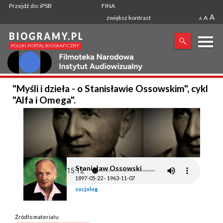
Przejdź do: iPSB
FINA
A
zwiększ kontrast
A
A
X
"Myśli i dzieła - o Stanisławie Ossowskim", cykl
SZUKANA FRAZA
"Alfa i Omega".
Stanisław Ossowski
1897-05-22 - 1963-11-07
socjolog
Źródło materiału