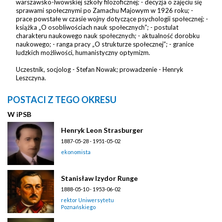
warszawsko-lwowskiej szkoły filozoficznej; - decyzja o zajęciu się
sprawami społecznymi po Zamachu Majowym w 1926 roku; -
prace powstałe w czasie wojny dotyczące psychologii społecznej; -
książka „O osobliwościach nauk społecznych”; - postulat
charakteru naukowego nauk społecznych; - aktualność dorobku
naukowego; - ranga pracy „O strukturze społecznej”; - granice
ludzkich możliwości, humanistyczny optymizm.
Uczestnik, socjolog - Stefan Nowak; prowadzenie - Henryk
Leszczyna.
POSTACI Z TEGO OKRESU
W
i
PSB
Henryk Leon Strasburger
1887-05-28 - 1951-05-02
ekonomista
Stanisław Izydor Runge
1888-05-10 - 1953-06-02
rektor Uniwersytetu
Poznańskiego