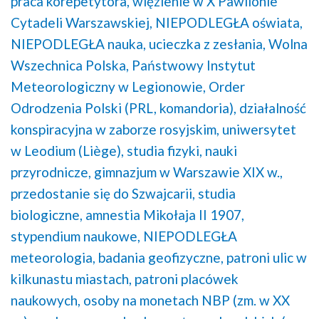
praca korepetytora,
więzienie w X Pawilonie
Cytadeli Warszawskiej,
NIEPODLEGŁA oświata,
NIEPODLEGŁA nauka,
ucieczka z zesłania,
Wolna
Wszechnica Polska,
Państwowy Instytut
Meteorologiczny w Legionowie,
Order
Odrodzenia Polski (PRL, komandoria),
działalność
konspiracyjna w zaborze rosyjskim,
uniwersytet
w Leodium (Liège),
studia fizyki,
nauki
przyrodnicze,
gimnazjum w Warszawie XIX w.,
przedostanie się do Szwajcarii,
studia
biologiczne,
amnestia Mikołaja II 1907,
stypendium naukowe,
NIEPODLEGŁA
meteorologia,
badania geofizyczne,
patroni ulic w
kilkunastu miastach,
patroni placówek
naukowych,
osoby na monetach NBP (zm. w XX