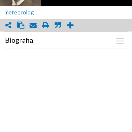
meteorolog
Biografia
Kalendarium
Zdjęcia
(4)
Graf powiązań
Dyskusja
Mapa