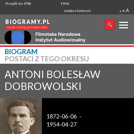
Przejdź do: iPSB
FINA
A
zwiększ kontrast
A
A
X
BIOGRAM
POSTACI Z TEGO OKRESU
SZUKANA FRAZA
ANTONI BOLESŁAW
DOBROWOLSKI
1872-06-06
-
1954-04-27