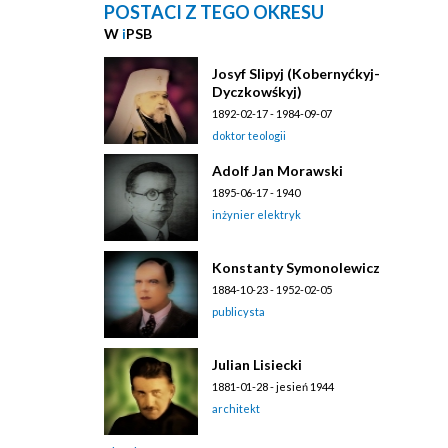
POSTACI Z TEGO OKRESU
W
i
PSB
Josyf Slipyj (Kobernyćkyj-
Dyczkowśkyj)
1892-02-17 - 1984-09-07
doktor teologii
Adolf Jan Morawski
1895-06-17 - 1940
inżynier elektryk
Konstanty Symonolewicz
1884-10-23 - 1952-02-05
publicysta
Julian Lisiecki
1881-01-28 - jesień 1944
architekt