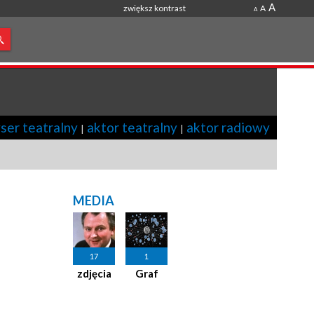
A
zwiększ kontrast
A
A
ser teatralny
aktor teatralny
aktor radiowy
|
|
MEDIA
17
1
zdjęcia
Graf