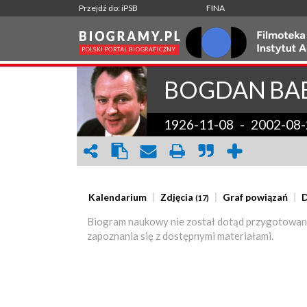
Przejdź do: iPSB
FINA
BOGDAN
BA
1926-11-08
-
2002-08-
Kalendarium
Zdjęcia
Graf powiązań
D
(17)
Biogram naukowy nie został dotąd przygotowan
zapoznania się z dostępnymi materiałami.