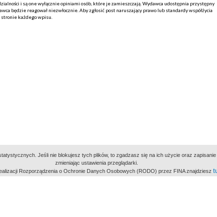
alności i są one wyłącznie opiniami osób, które je zamieszczają. Wydawca udostępnia przystępny
ca będzie reagował niezwłocznie. Aby zgłosić post naruszający prawo lub standardy współżycia
j stronie każdego wpisu.
atystycznych. Jeśli nie blokujesz tych plików, to zgadzasz się na ich użycie oraz zapisan
zmieniając ustawienia przeglądarki.
t
 realizacji Rozporządzenia o Ochronie Danych Osobowych (RODO) przez FINA znajdziesz
miejsc
owe Archiwum Cyfrowe
Wydawcą Polskie
Polit