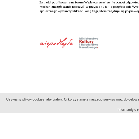
Za treści publikowane na forum Wydawca serwisu nie ponosi odpowiedzi
mechanizm zgłaszania nadużyć i w przypadku takiego zgłoszenia Wydaw
społecznego wystarczy kliknąć ikonę flagi, która znajduje się po prawe
Uzywamy plików cookies, aby ułatwić Ci korzystanie z naszego serwisu oraz do celów st
Informację o
Indeksy:
aktywności
alfabetyczny
tematyczny
Filmoteka Narodowa - Instytut Audiowizualny
Narod