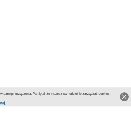
ie w pamięci urządzenia. Pamiętaj, że możesz samodzielnie zarządzać cookies,
utaj
.
go Portalu Biograficznego jest Filmoteka Narodowa - Instytut Audiowizualny
All Rights Reserved 2017 Filmoteka Narodowa - Instytut Audiowizualny
yka prywatności
Informacje o projekcie
Kontakt
Regulamin
Mapa strony
BIP