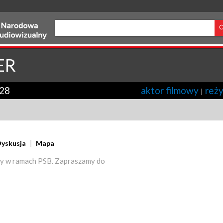
ER
28
aktor filmowy
reży
|
yskusja
Mapa
y w ramach PSB. Zapraszamy do