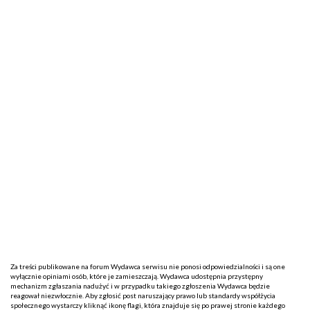
Za treści publikowane na forum Wydawca serwisu nie ponosi odpowiedzialności i są one
wyłącznie opiniami osób, które je zamieszczają. Wydawca udostępnia przystępny
mechanizm zgłaszania nadużyć i w przypadku takiego zgłoszenia Wydawca będzie
reagował niezwłocznie. Aby zgłosić post naruszający prawo lub standardy współżycia
społecznego wystarczy kliknąć ikonę flagi, która znajduje się po prawej stronie każdego