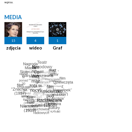
wpisu.
MEDIA
15
4
1
zdjęcia
wideo
Graf