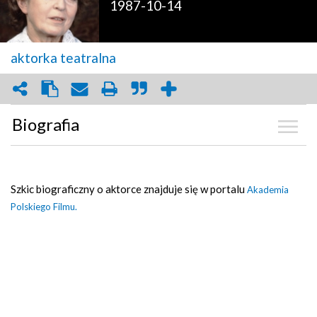
1987-10-14
aktorka teatralna
Biografia
Biografia
Szkic biograficzny o aktorce znajduje się w portalu
Akademia
Zdjęcia
(15)
Polskiego Filmu.
Wideo
(4)
Kalendarium
Graf powiązań