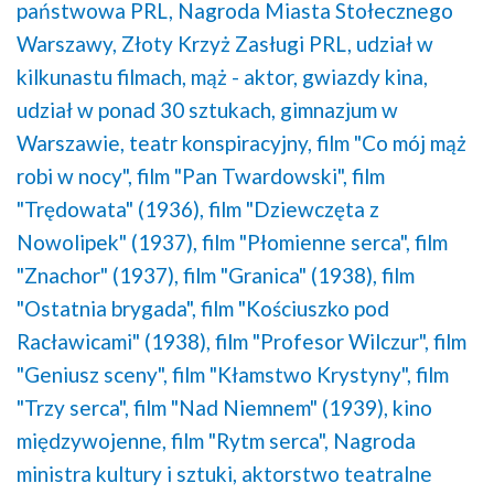
państwowa PRL,
Nagroda Miasta Stołecznego
Warszawy,
Złoty Krzyż Zasługi PRL,
udział w
kilkunastu filmach,
mąż - aktor,
gwiazdy kina,
udział w ponad 30 sztukach,
gimnazjum w
Warszawie,
teatr konspiracyjny,
film "Co mój mąż
robi w nocy",
film "Pan Twardowski",
film
"Trędowata" (1936),
film "Dziewczęta z
Nowolipek" (1937),
film "Płomienne serca",
film
"Znachor" (1937),
film "Granica" (1938),
film
"Ostatnia brygada",
film "Kościuszko pod
Racławicami" (1938),
film "Profesor Wilczur",
film
"Geniusz sceny",
film "Kłamstwo Krystyny",
film
"Trzy serca",
film "Nad Niemnem" (1939),
kino
międzywojenne,
film "Rytm serca",
Nagroda
ministra kultury i sztuki,
aktorstwo teatralne