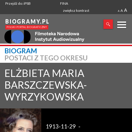
Przejdź do: iPSB
FINA
A
zwiększ kontrast
A
A
X
BIOGRAM
POSTACI Z TEGO OKRESU
SZUKANA FRAZA
ELŻBIETA MARIA
BARSZCZEWSKA-
WYRZYKOWSKA
1913-11-29
-