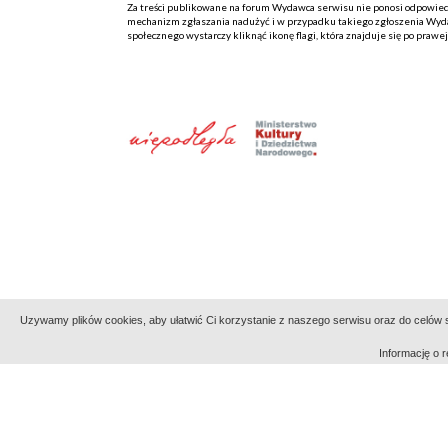
Za treści publikowane na forum Wydawca serwisu nie ponosi odpowiedzi
mechanizm zgłaszania nadużyć i w przypadku takiego zgłoszenia Wydaw
społecznego wystarczy kliknąć ikonę flagi, która znajduje się po prawe
Uzywamy plików cookies, aby ułatwić Ci korzystanie z naszego serwisu oraz do celów st
Informację o
Indeksy:
aktywności
alfabetyczny
tematyczny
Filmoteka Narodowa - Instytut Audiowizualny
Narod