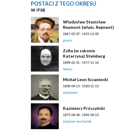
POSTACI Z TEGO OKRESU
W
i
PSB
Władysław Stanisław
Reymont (właśc. Rejment)
1867-05-07 - 1925-12-05
pisarz
Zofia (w zakonie
Katarzyna) Steinberg
1898-01-31 - 1977-11-14
lekarz
Michał Leon Sczaniecki
1838-04-13 - 1920-11-15
ziemianin
Kazimierz Prószyński
1875-04-04 - 1945-03-13
inżynier mechanik