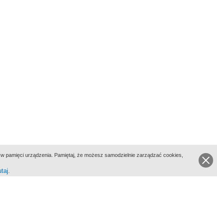
ie w pamięci urządzenia. Pamiętaj, że możesz samodzielnie zarządzać cookies,
utaj
.
go Portalu Biograficznego jest Filmoteka Narodowa - Instytut Audiowizualny
All Rights Reserved 2017 Filmoteka Narodowa - Instytut Audiowizualny
yka prywatności
Informacje o projekcie
Kontakt
Regulamin
Mapa strony
BIP