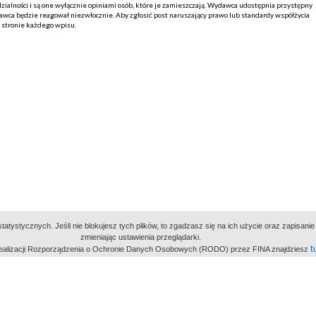
alności i są one wyłącznie opiniami osób, które je zamieszczają. Wydawca udostępnia przystępny
ca będzie reagował niezwłocznie. Aby zgłosić post naruszający prawo lub standardy współżycia
j stronie każdego wpisu.
atystycznych. Jeśli nie blokujesz tych plików, to zgadzasz się na ich użycie oraz zapisan
zmieniając ustawienia przeglądarki.
t
 realizacji Rozporządzenia o Ochronie Danych Osobowych (RODO) przez FINA znajdziesz
miejsc
owe Archiwum Cyfrowe
Wydawcą Polskie
Polit