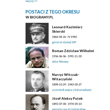
więcej
POSTACI Z TEGO OKRESU
W BIOGRAMY.PL
Leonard Kazimierz
Skierski
1866-04-26 - IV 1940
generał dywizji WP
Roman Zdzisław Wilhelmi
1936-06-06 - 1991-11-03
aktor filmowy
Narcyz Witczak-
Witaczyński
1898-10-29 - 1943-03-27
uczestnik wojny z bolszewikami
Józef Aleksy Putek
1892-07-04 - 1974-05-10
minister poczt i telegrafów