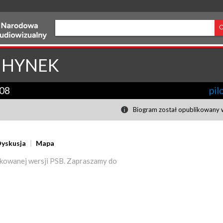
HYNEK
08
pil
Biogram został opublikowany w
yskusja
Mapa
kowanej wersji PSB. Zapraszamy do