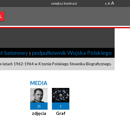
A
zwiększ kontrast
A
A
ot balonowy
podpułkownik Wojska Polskiego
|
 latach 1962-1964 w X tomie Polskiego Słownika Biograficznego.
MEDIA
21
1
zdjęcia
Graf