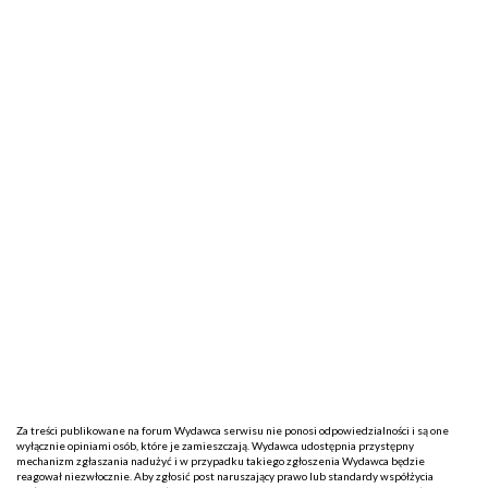
Za treści publikowane na forum Wydawca serwisu nie ponosi odpowiedzialności i są one
wyłącznie opiniami osób, które je zamieszczają. Wydawca udostępnia przystępny
mechanizm zgłaszania nadużyć i w przypadku takiego zgłoszenia Wydawca będzie
reagował niezwłocznie. Aby zgłosić post naruszający prawo lub standardy współżycia