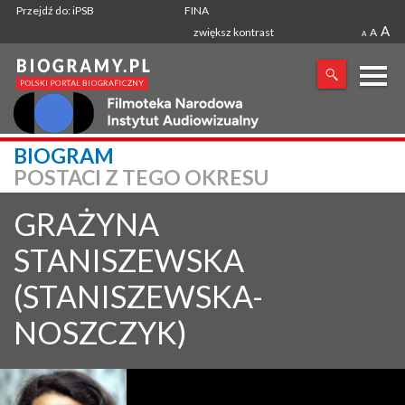
Przejdź do: iPSB
FINA
A
zwiększ kontrast
A
A
X
BIOGRAM
POSTACI Z TEGO OKRESU
SZUKANA FRAZA
GRAŻYNA
STANISZEWSKA
(STANISZEWSKA-
NOSZCZYK)