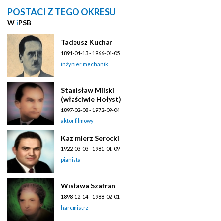
POSTACI Z TEGO OKRESU
W
i
PSB
Tadeusz Kuchar
1891-04-13 - 1966-04-05
inżynier mechanik
Stanisław Milski
(właściwie Hołyst)
1897-02-08 - 1972-09-04
aktor filmowy
Kazimierz Serocki
1922-03-03 - 1981-01-09
pianista
Wisława Szafran
1898-12-14 - 1988-02-01
harcmistrz