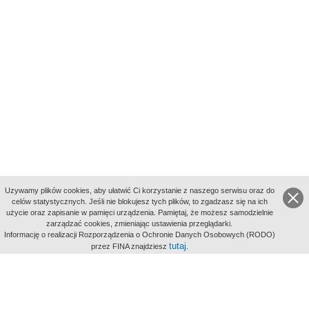
Uzywamy plików cookies, aby ułatwić Ci korzystanie z naszego serwisu oraz do
celów statystycznych. Jeśli nie blokujesz tych plików, to zgadzasz się na ich
użycie oraz zapisanie w pamięci urządzenia. Pamiętaj, że możesz samodzielnie
zarządzać cookies, zmieniając ustawienia przeglądarki.
Indeksy:
Informację o realizacji Rozporządzenia o Ochronie Danych Osobowych (RODO)
aktywności
tutaj
przez FINA znajdziesz
.
alfabetyczny
tematyczny
miejsc