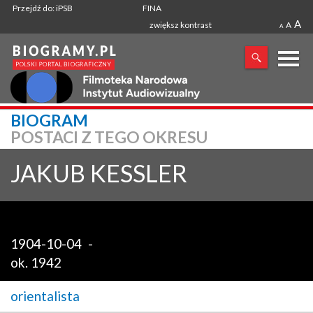
Przejdź do: iPSB
FINA
A
zwiększ kontrast
A
A
X
BIOGRAM
POSTACI Z TEGO OKRESU
SZUKANA FRAZA
JAKUB
KESSLER
1904-10-04
-
ok. 1942
orientalista