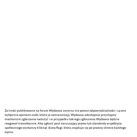
Za treści publikowane na forum Wydawca serwisu nie ponosi odpowiedzialności i są one
wyłącznie opiniami osób, które je zamieszczają. Wydawca udostępnia przystępny
mechanizm zgłaszania nadużyć i w przypadku takiego zgłoszenia Wydawca będzie
reagował niezwłocznie. Aby zgłosić post naruszający prawo lub standardy współżycia
społecznego wystarczy kliknąć ikonę flagi, która znajduje się po prawej stronie każdego
wpisu.