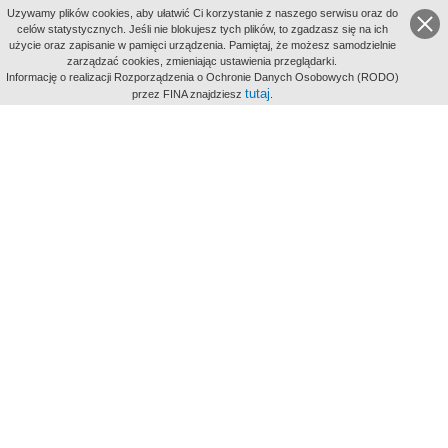
Uzywamy plików cookies, aby ułatwić Ci korzystanie z naszego serwisu oraz do
celów statystycznych. Jeśli nie blokujesz tych plików, to zgadzasz się na ich
użycie oraz zapisanie w pamięci urządzenia. Pamiętaj, że możesz samodzielnie
zarządzać cookies, zmieniając ustawienia przeglądarki.
Indeksy:
Informację o realizacji Rozporządzenia o Ochronie Danych Osobowych (RODO)
aktywności
tutaj
przez FINA znajdziesz
.
alfabetyczny
tematyczny
miejsc
Filmoteka Narodowa - Instytut Audiowizualny
Narodowe
Archiwum Cyfrowe
Wydawcą Polskiego Portalu
Biograficznego jest Filmoteka
Narodowa - Instytut Audiowizualny
All Rights Reserved 2017 Filmoteka
Narodowa - Instytut Audiowizualny
Polityka prywatności
Informacje o projekcie
Kontakt
Regulamin
Mapa strony
BIP