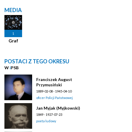
MEDIA
1
Graf
POSTACI Z TEGO OKRESU
W
i
PSB
Franciszek August
Przymusiński
1889-02-08 - 1945-04-10
oficer Policji Państwowej
Jan Myjak (Myjkowski)
1849 - 1927-07-23
poeta ludowy