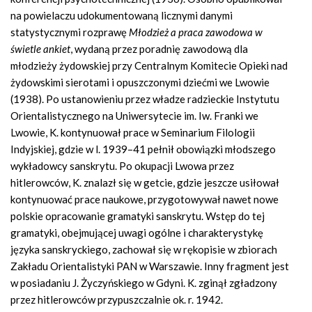
na powielaczu udokumentowaną licznymi danymi
statystycznymi rozprawę
Młodzież a praca zawodowa w
świetle ankiet
, wydaną przez poradnię zawodową dla
młodzieży żydowskiej przy Centralnym Komitecie Opieki nad
żydowskimi sierotami i opuszczonymi dziećmi we Lwowie
(1938). Po ustanowieniu przez władze radzieckie Instytutu
Orientalistycznego na Uniwersytecie im. Iw. Franki we
Lwowie, K. kontynuował prace w Seminarium Filologii
Indyjskiej, gdzie w l. 1939–41 pełnił obowiązki młodszego
wykładowcy sanskrytu. Po okupacji Lwowa przez
hitlerowców, K. znalazł się w getcie, gdzie jeszcze usiłował
kontynuować prace naukowe, przygotowywał nawet nowe
polskie opracowanie gramatyki sanskrytu. Wstęp do tej
gramatyki, obejmującej uwagi ogólne i charakterystykę
języka sanskryckiego, zachował się w rękopisie w zbiorach
Zakładu Orientalistyki PAN w Warszawie. Inny fragment jest
w posiadaniu J. Życzyńskiego w Gdyni. K. zginął zgładzony
przez hitlerowców przypuszczalnie ok. r. 1942.