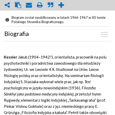
Biogram został opublikowany w latach 1966-1967 w XII tomie
Polskiego Słownika Biograficznego.
Biografia
Biografia
Kessler
Jakub (1904–1942?), orientalista, pracownik na polu
Graf powiązań
psychotechniki i poradnictwa zawodowego dla młodzieży
żydowskiej. Ur. we Lwowie 4 X. Studiował na Uniw. Lwow.
Dyskusja
filologię polską oraz orientalistykę. Na seminarium filologii
indyjskiej S. Stasiaka wykonał wiele prac, jak np.
Test
Mapa
psychologiczny w języku nowoindyjskim
(1936), F
ilozofia
Sânkhyi jako podstawa medycyny indyjskiej
, przełożył hymn
Rygwedy, elementarz logiki indyjskiej „Tarkasamgraha” (prof.
Pinkar Vishnu Gokhale) oraz z jęz. niemieckiego pracę E.
Grünziga „Filozofia indyjska a kabała”. Pełnił także obowiązki