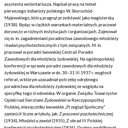
asystenta wolontariusza. Napisał pracę na temat
pierwszego indianisty polskiego W. Skorochód-
Majewskiego, którą pragnął przedstawić jako magisterską
(1938). Będąc w ciężkich warunkach materialnych, pracował
dorywczo w różnych instytucjach i organizacjach. Zajmował
się m. in. zagadnieniami poradnictwa zawodowego młodzieży
i badań psychotechnicznych z tym związanych. M. in.
pracował w poradni lwowskiej Centrali Poradni
Zawodowych dla młodzieży żydowskiej. Na ogólnopolskiej
konferencji w sprawie poradni zawodowych dla młodzieży
żydowskiej w Warszawie w dn. 30–31 III 1937 r. wygłosił
referat, w którym uzasadniał potrzebę odrębnego
poradnictwa dla młodzieży żydowskiej ze względu na
specyfikę tego środowiska. W organie Związku Towarzystw
Opieki nad Sierotami Żydowskimi w Rzeczypospolitej
Polskiej, miesięczniku lwowskim „Przegląd Społeczny”
zamieścił liczne artykuły, jak:
Z pracowni psychotechnicznej
(1934),
Młodzież a zawód
(1935), Z obrad III Polskiej
konferencji psychotechnicznej (1936). Osobno opublikował