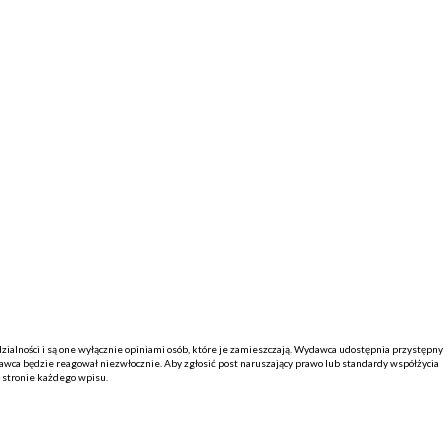
alności i są one wyłącznie opiniami osób, które je zamieszczają. Wydawca udostępnia przystępny
ca będzie reagował niezwłocznie. Aby zgłosić post naruszający prawo lub standardy współżycia
j stronie każdego wpisu.