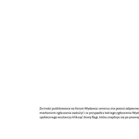
Za treści publikowane na forum Wydawca serwisu nie ponosi odpowiedzi
mechanizm zgłaszania nadużyć i w przypadku takiego zgłoszenia Wydaw
społecznego wystarczy kliknąć ikonę flagi, która znajduje się po prawe