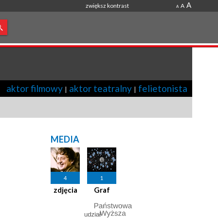
A
zwiększ kontrast
A
A
aktor filmowy
aktor teatralny
felietonista
|
|
MEDIA
4
1
zdjęcia
Graf