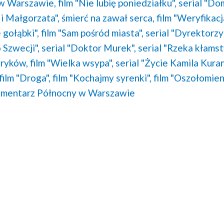
w Warszawie,
film "Nie lubię poniedziałku",
serial "Dom
 i Małgorzata",
śmierć na zawał serca,
film "Weryfikacj
 gołąbki",
film "Sam pośród miasta",
serial "Dyrektorzy"
 Szwecji",
serial "Doktor Murek",
serial "Rzeka kłamst
yryków,
film "Wielka wsypa",
serial "Życie Kamila Kuran
film "Droga",
film "Kochajmy syrenki",
film "Oszołomien
mentarz Północny w Warszawie