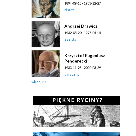
1894-09-13 - 1953-12-27
pisarz
Andrzej Drawicz
1932-05-20 - 1997-05-15
eseista
Krzysztof Eugeniusz
Penderecki
1933-11-23 - 2020-03-29
dyrygent
więcej