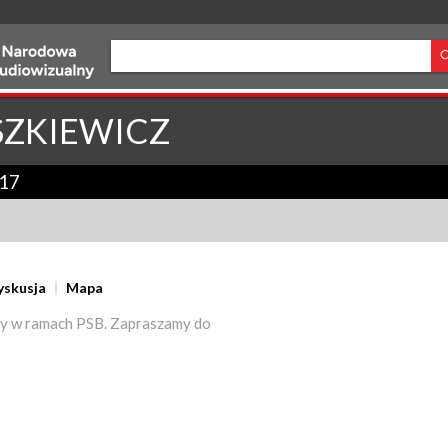
SZKIEWICZ
17
yskusja
Mapa
y w ramach PSB. Zapraszamy do