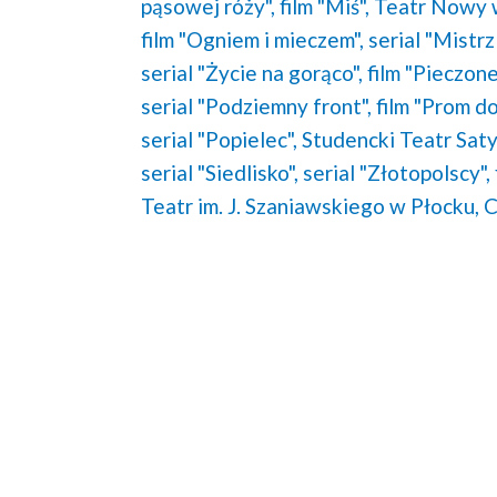
pąsowej róży",
film "Miś",
Teatr Nowy 
film "Ogniem i mieczem",
serial "Mistrz
serial "Życie na gorąco",
film "Pieczone
serial "Podziemny front",
film "Prom do
serial "Popielec",
Studencki Teatr Sat
serial "Siedlisko",
serial "Złotopolscy",
Teatr im. J. Szaniawskiego w Płocku,
C