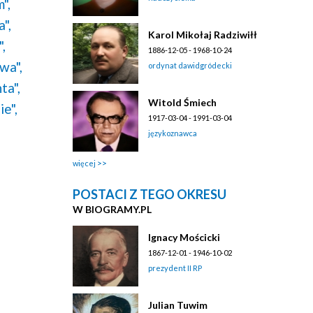
",
a",
Karol Mikołaj Radziwiłł
,
1886-12-05 - 1968-10-24
wa",
ordynat dawidgródecki
ta",
Witold Śmiech
ie",
1917-03-04 - 1991-03-04
językoznawca
więcej
POSTACI Z TEGO OKRESU
W BIOGRAMY.PL
Ignacy Mościcki
1867-12-01 - 1946-10-02
prezydent II RP
Julian Tuwim