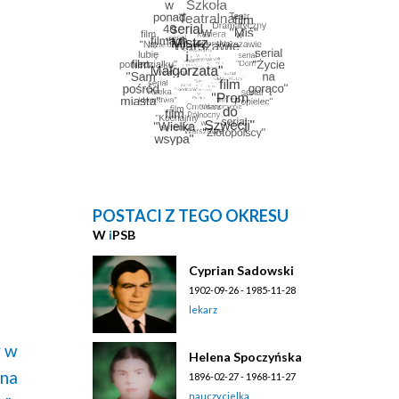
POSTACI Z TEGO OKRESU
W
i
PSB
Cyprian Sadowski
1902-09-26 - 1985-11-28
lekarz
y w
Helena Spoczyńska
ina
1896-02-27 - 1968-11-27
nauczycielka