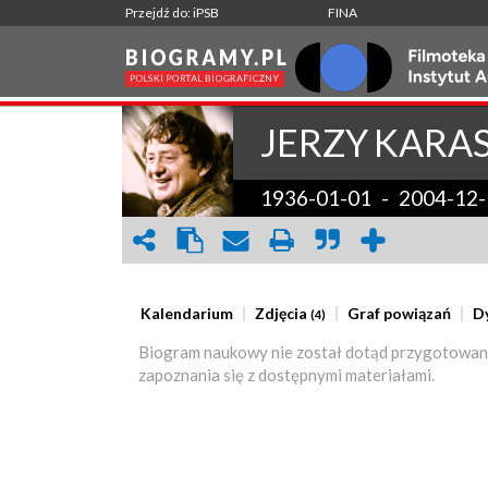
Przejdź do: iPSB
FINA
JERZY
KARA
1936-01-01
-
2004-12-
Kalendarium
Zdjęcia
Graf powiązań
D
(4)
Biogram naukowy nie został dotąd przygotowan
zapoznania się z dostępnymi materiałami.