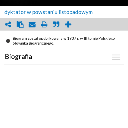
dyktator w powstaniu listopadowym
Biogram został opublikowany w 1937 r. w III tomie Polskiego
Słownika Biograficznego.
Biografia
Kalendarium
Zdjęcia
(12)
Artykuły
(2)
Biblioteka