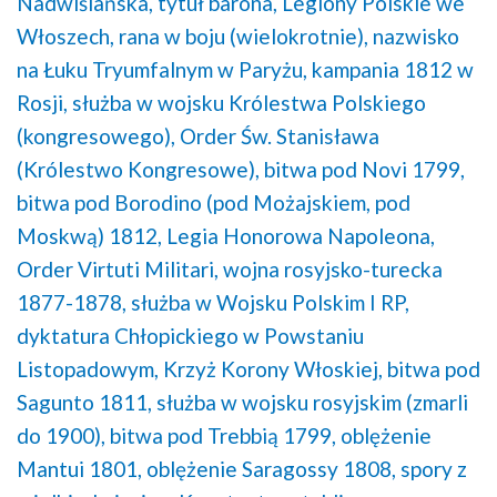
Nadwiślańska,
tytuł barona,
Legiony Polskie we
Włoszech,
rana w boju (wielokrotnie),
nazwisko
na Łuku Tryumfalnym w Paryżu,
kampania 1812 w
Rosji,
służba w wojsku Królestwa Polskiego
(kongresowego),
Order Św. Stanisława
(Królestwo Kongresowe),
bitwa pod Novi 1799,
bitwa pod Borodino (pod Możajskiem, pod
Moskwą) 1812,
Legia Honorowa Napoleona,
Order Virtuti Militari,
wojna rosyjsko-turecka
1877-1878,
służba w Wojsku Polskim I RP,
dyktatura Chłopickiego w Powstaniu
Listopadowym,
Krzyż Korony Włoskiej,
bitwa pod
Sagunto 1811,
służba w wojsku rosyjskim (zmarli
do 1900),
bitwa pod Trebbią 1799,
oblężenie
Mantui 1801,
oblężenie Saragossy 1808,
spory z