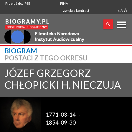
Przejdź do: iPSB
FINA
A
zwiększ kontrast
A
A
X
BIOGRAM
POSTACI Z TEGO OKRESU
SZUKANA FRAZA
JÓZEF GRZEGORZ
CHŁOPICKI H. NIECZUJA
1771-03-14
-
1854-09-30