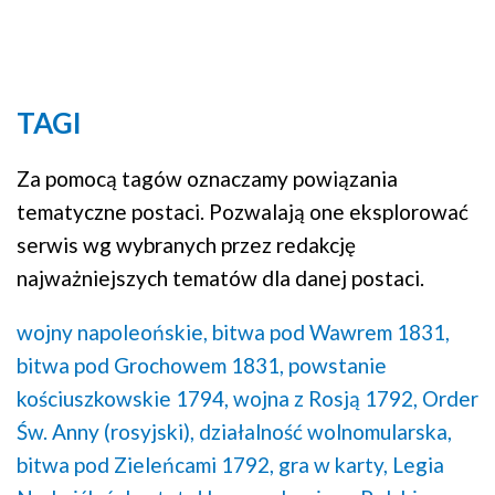
Graf powiązań
Dyskusja
TAGI
Mapa
Za pomocą tagów oznaczamy powiązania
tematyczne postaci. Pozwalają one eksplorować
serwis wg wybranych przez redakcję
najważniejszych tematów dla danej postaci.
wojny napoleońskie,
bitwa pod Wawrem 1831,
bitwa pod Grochowem 1831,
powstanie
kościuszkowskie 1794,
wojna z Rosją 1792,
Order
Św. Anny (rosyjski),
działalność wolnomularska,
bitwa pod Zieleńcami 1792,
gra w karty,
Legia