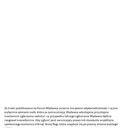
Za treści publikowane na forum Wydawca serwisu nie ponosi odpowiedzialności i są one
wyłącznie opiniami osób, które je zamieszczają. Wydawca udostępnia przystępny
mechanizm zgłaszania nadużyć i w przypadku takiego zgłoszenia Wydawca będzie
reagował niezwłocznie. Aby zgłosić post naruszający prawo lub standardy współżycia
społecznego wystarczy kliknąć ikonę flagi, która znajduje się po prawej stronie każdego
wpisu.