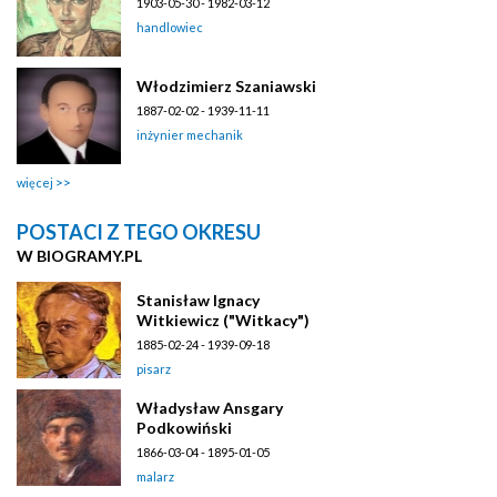
1903-05-30 - 1982-03-12
handlowiec
Włodzimierz Szaniawski
1887-02-02 - 1939-11-11
inżynier mechanik
więcej
POSTACI Z TEGO OKRESU
W BIOGRAMY.PL
Stanisław Ignacy
Witkiewicz ("Witkacy")
1885-02-24 - 1939-09-18
pisarz
Władysław Ansgary
Podkowiński
1866-03-04 - 1895-01-05
malarz