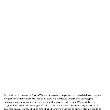
Za treści publikowane na forum Wydawca serwisu nie ponosi odpowiedzialności i są one
wyłącznie opiniami osób, które je zamieszczają. Wydawca udostępnia przystępny
mechanizm zgłaszania nadużyć i w przypadku takiego zgłoszenia Wydawca będzie
reagował niezwłocznie. Aby zgłosić post naruszający prawo lub standardy współżycia
społecznego wystarczy kliknąć ikonę flagi, która znajduje się po prawej stronie każdego