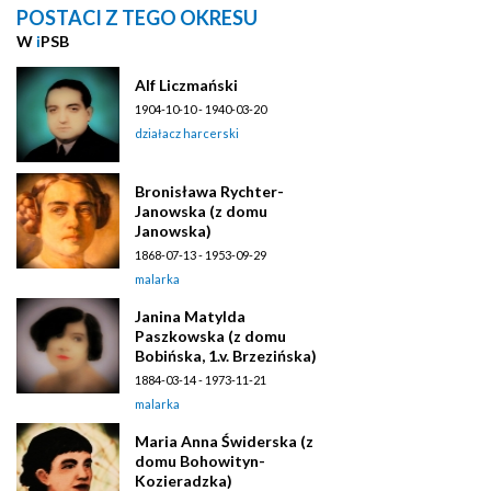
POSTACI Z TEGO OKRESU
W
i
PSB
Alf Liczmański
1904-10-10 - 1940-03-20
działacz harcerski
Bronisława Rychter-
Janowska (z domu
Janowska)
1868-07-13 - 1953-09-29
malarka
Janina Matylda
Paszkowska (z domu
Bobińska, 1.v. Brzezińska)
1884-03-14 - 1973-11-21
malarka
Maria Anna Świderska (z
domu Bohowityn-
Kozieradzka)