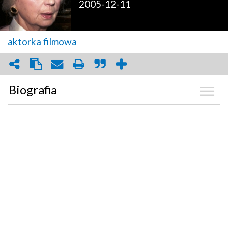
2005-12-11
aktorka filmowa
Biografia
Kalendarium
Zdjęcia
(8)
Graf powiązań
Dyskusja
Mapa