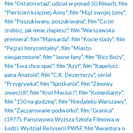
film "Ostatni etap",
udział w ponad 50 filmach,
film
"Pierścień księżnej Anny",
film "Mąż swojej żony",
film "Poszukiwany, poszukiwana",
film "Co mi
zrobisz, jak mnie złapiesz",
film "Warszawska
premiera",
film "Mansarda",
film "Kocie ślady",
film
"Pejzaż horyzontalny",
film "Miasto
nieujarzmione",
film "Jasne łany",
film "Bicz Boży",
film "Ewa chce spać",
film "Azyl",
film "Kapelusz
pana Anatola",
film "C.K. Dezerterzy",
serial
"Przygrywka",
film "Spotkania",
film "Zimowy
zmierzch",
film "Król Maciuś I",
film "Komedianty",
film "150 na godzinę",
film "Niedaleko Warszawy",
film "Zaczarowane podwórko",
film "Granica"
(1977),
Państwowa Wyższa Szkoła Filmowa w
Łodzi,
Wydział Reżyserii PWSF,
film "Awantura o