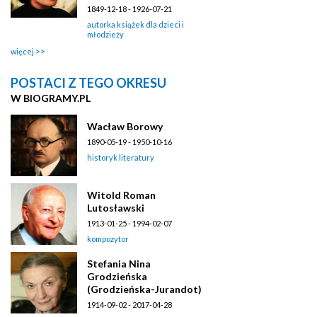
1849-12-18 - 1926-07-21
autorka książek dla dzieci i
młodzieży
więcej
POSTACI Z TEGO OKRESU
W BIOGRAMY.PL
Wacław Borowy
1890-05-19 - 1950-10-16
historyk literatury
Witold Roman
Lutosławski
1913-01-25 - 1994-02-07
kompozytor
Stefania Nina
Grodzieńska
(Grodzieńska-Jurandot)
1914-09-02 - 2017-04-28