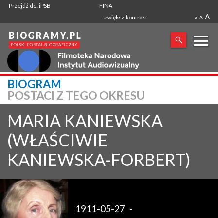
Przejdź do: iPSB
FINA
A
zwiększ kontrast
A
A
X
BIOGRAM
POSTACI Z TEGO OKRESU
SZUKANA FRAZA
MARIA
KANIEWSKA
(WŁAŚCIWIE
KANIEWSKA-FORBERT)
1911-05-27
-