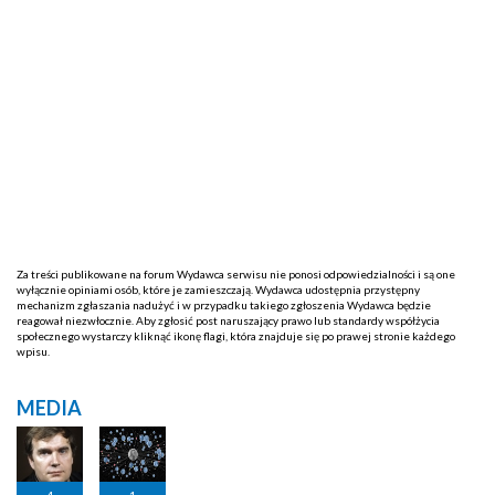
Za treści publikowane na forum Wydawca serwisu nie ponosi odpowiedzialności i są one
wyłącznie opiniami osób, które je zamieszczają. Wydawca udostępnia przystępny
mechanizm zgłaszania nadużyć i w przypadku takiego zgłoszenia Wydawca będzie
reagował niezwłocznie. Aby zgłosić post naruszający prawo lub standardy współżycia
społecznego wystarczy kliknąć ikonę flagi, która znajduje się po prawej stronie każdego
wpisu.
MEDIA