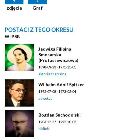
4
1
zdjęcia
Graf
POSTACI Z TEGO OKRESU
W
i
PSB
Jadwiga Filipina
Smosarska
(Protassewiczowa)
1898-09-23 - 1971-11-01
aktorka teatralna
Wilhelm Adolf Spitzer
1895-07-08 - 1973-02-04
adwokat
Bogdan Suchodolski
1903-12-27 - 1992-10-02
bibliofil