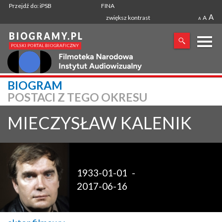
Przejdź do: iPSB
FINA
A
zwiększ kontrast
A
A
X
BIOGRAM
POSTACI Z TEGO OKRESU
SZUKANA FRAZA
MIECZYSŁAW
KALENIK
1933-01-01
-
2017-06-16