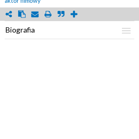
aktor filmowy
Biografia
Kalendarium
Zdjęcia
(4)
Graf powiązań
Dyskusja
Mapa