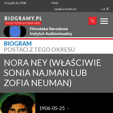
Przejdź do: iPSB
FINA
A
zwiększ kontrast
A
A
X
BIOGRAM
POSTACI Z TEGO OKRESU
SZUKANA FRAZA
NORA
NEY (WŁAŚCIWIE
SONIA NAJMAN LUB
ZOFIA NEUMAN)
1906-05-25
-