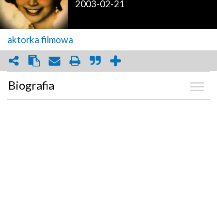
2003-02-21
aktorka filmowa
Biografia
Kalendarium
Zdjęcia
(18)
Graf powiązań
Dyskusja
Mapa