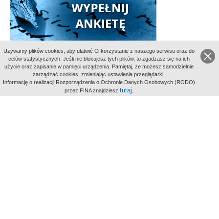
Uzywamy plików cookies, aby ułatwić Ci korzystanie z naszego serwisu oraz do
celów statystycznych. Jeśli nie blokujesz tych plików, to zgadzasz się na ich
użycie oraz zapisanie w pamięci urządzenia. Pamiętaj, że możesz samodzielnie
zarządzać cookies, zmieniając ustawienia przeglądarki.
Informację o realizacji Rozporządzenia o Ochronie Danych Osobowych (RODO)
Indeksy:
tutaj
przez FINA znajdziesz
.
aktywności
alfabetyczny
tematyczny
miejsc
Filmoteka Narodowa - Instytut Audiowizualny
Narodowe
Archiwum Cyfrowe
Wydawcą Polskiego Portalu
Biograficznego jest Filmoteka