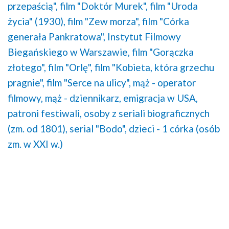
przepaścią",
film "Doktór Murek",
film "Uroda
życia" (1930),
film "Zew morza",
film "Córka
generała Pankratowa",
Instytut Filmowy
Biegańskiego w Warszawie,
film "Gorączka
złotego",
film "Orlę",
film "Kobieta, która grzechu
pragnie",
film "Serce na ulicy",
mąż - operator
filmowy,
mąż - dziennikarz,
emigracja w USA,
patroni festiwali,
osoby z seriali biograficznych
(zm. od 1801),
serial "Bodo",
dzieci - 1 córka (osób
zm. w XXI w.)