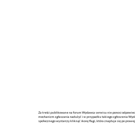
Za treści publikowane na forum Wydawca serwisu nie ponosi odpowiedzi
mechanizm zgłaszania nadużyć i w przypadku takiego zgłoszenia Wydaw
społecznego wystarczy kliknąć ikonę flagi, która znajduje się po prawe