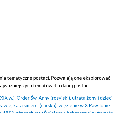
ia tematyczne postaci. Pozwalają one eksplorować
ajważniejszych tematów dla danej postaci.
XIX w.),
Order Św. Anny (rosyjski),
utrata żony i dzieci
zawie,
kara śmierci (carska),
więzienie w X Pawilonie
a 1853,
gimnazjum w Świsłoczy,
bohaterowie utworó