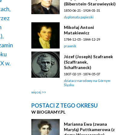
(Biberstein-Starowieyski)
ach,
1850-06-21 - 1924-01-31
rzez
dyplomata papieski
h
Mikołaj Antoni
Matakiewicz
),
1784-12-05 - 1844-12-29
zamin
prawnik
oku
Józef (Joseph) Szafranek
(Szaffranek,
IX w.
Schaffraneck)
1807-02-19 - 1874-05-07
działacz narodowy na Górnym
Śląsku
więcej
POSTACI Z TEGO OKRESU
W BIOGRAMY.PL
Marianna Ewa (zwana
Marylą) Puttkamerowa (z
domu Wereszczaka)