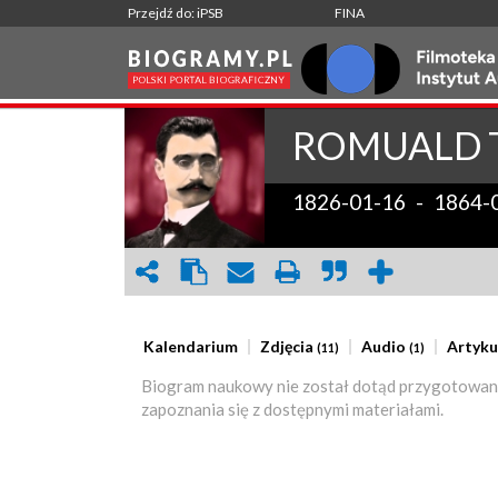
Przejdź do: iPSB
FINA
ROMUALD
1826-01-16
-
1864-
Kalendarium
Zdjęcia
Audio
Artyku
(11)
(1)
Biogram naukowy nie został dotąd przygotowan
zapoznania się z dostępnymi materiałami.