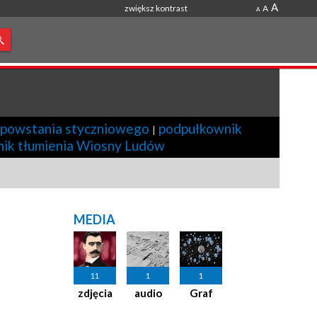
A
zwiększ kontrast
A
A
 powstania styczniowego
podpułkownik
|
nik tłumienia Wiosny Ludów
MEDIA
11
1
1
zdjęcia
audio
Graf