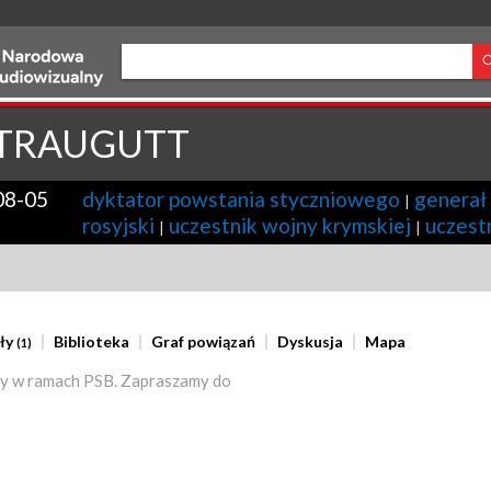
TRAUGUTT
08-05
dyktator powstania styczniowego
generał
|
rosyjski
uczestnik wojny krymskiej
uczest
|
|
ły
Biblioteka
Graf powiązań
Dyskusja
Mapa
(1)
y w ramach PSB. Zapraszamy do