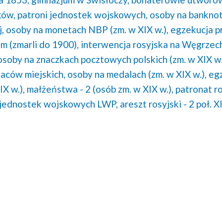
ków,
patroni jednostek wojskowych,
osoby na banknot
,
osoby na monetach NBP (zm. w XIX w.),
egzekucja p
m (zmarli do 1900),
interwencja rosyjska na Węgrzec
osoby na znaczkach pocztowych polskich (zm. w XIX w.
laców miejskich,
osoby na medalach (zm. w XIX w.),
eg
X w.),
małżeństwa - 2 (osób zm. w XIX w.),
patronat r
 jednostek wojskowych LWP,
areszt rosyjski - 2 poł. X