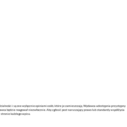
alności i są one wyłącznie opiniami osób, które je zamieszczają. Wydawca udostępnia przystępny
ca będzie reagował niezwłocznie. Aby zgłosić post naruszający prawo lub standardy współżycia
j stronie każdego wpisu.