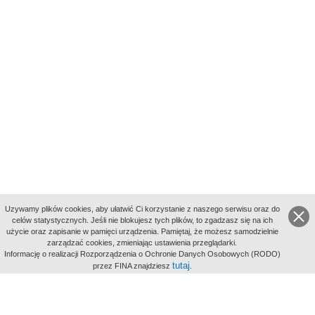
Uzywamy plików cookies, aby ułatwić Ci korzystanie z naszego serwisu oraz do
celów statystycznych. Jeśli nie blokujesz tych plików, to zgadzasz się na ich
użycie oraz zapisanie w pamięci urządzenia. Pamiętaj, że możesz samodzielnie
zarządzać cookies, zmieniając ustawienia przeglądarki.
Indeksy:
Informację o realizacji Rozporządzenia o Ochronie Danych Osobowych (RODO)
aktywności
tutaj
przez FINA znajdziesz
.
alfabetyczny
tematyczny