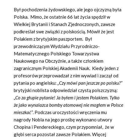
Był pochodzenia żydowskiego, ale jego ojczyzną była
Polska. Mimo, że ostatnie 66 lat życia spędził w
Wielkiej Brytanii i Stanach Zjednoczonych, zawsze
podkreślał swe związki z polskością. Mówił że jest
Polakiem z brytyjskim paszportem. Był
przewodniczącym Wydziału Przyrodniczo-
Matematycznego Polskiego Towarzystwa
Naukowego na Obczyźnie, a także członkiem
zagranicznym Polskiej Akademii Nauk. Kiedy jeden z
profesorów przeprowadzał z nim wywiad i zaczął od
pytania po angielsku:
„Czy mówi pan jeszcze po polsku?”
brytyjski noblista odpowiedział czystą polszczyzną:
„
Co za głupie pytanie! Ja byłem i jestem Polakiem. Tylko
że jako wynalazca bomby atomowej nie mogłem w Polsce
mieszkać”
. Podczas uroczystości wręczenia mu
nagrody Nobla na jego prośbę wykonano utwory
Chopina i Pendereckiego, czym przypomniał, że w
głębi serca pozostał zawsze Polakiem. Więcej