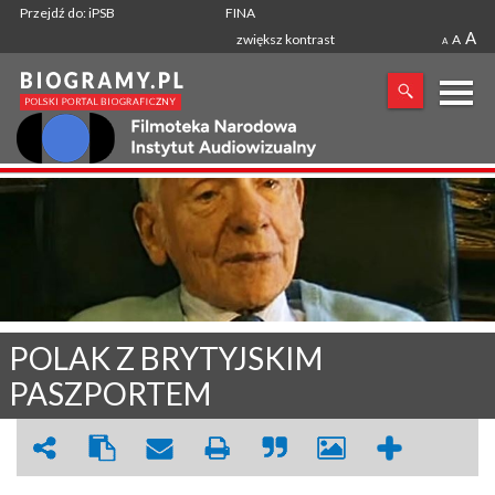
Przejdź do: iPSB
FINA
A
zwiększ kontrast
A
A
X
SZUKANA FRAZA
POLAK Z BRYTYJSKIM
PASZPORTEM