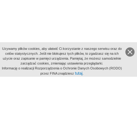
Uzywamy plików cookies, aby ułatwić Ci korzystanie z naszego serwisu oraz do
celów statystycznych. Jeśli nie blokujesz tych plików, to zgadzasz się na ich
użycie oraz zapisanie w pamięci urządzenia. Pamiętaj, że możesz samodzielnie
zarządzać cookies, zmieniając ustawienia przeglądarki.
Indeksy:
Informację o realizacji Rozporządzenia o Ochronie Danych Osobowych (RODO)
aktywności
tutaj
przez FINA znajdziesz
.
alfabetyczny
tematyczny
miejsc
Filmoteka Narodowa - Instytut Audiowizualny
Narodowe
Archiwum Cyfrowe