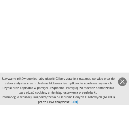
Uzywamy plików cookies, aby ułatwić Ci korzystanie z naszego serwisu oraz do
celów statystycznych. Jeśli nie blokujesz tych plików, to zgadzasz się na ich
użycie oraz zapisanie w pamięci urządzenia. Pamiętaj, że możesz samodzielnie
zarządzać cookies, zmieniając ustawienia przeglądarki.
Indeksy:
Informację o realizacji Rozporządzenia o Ochronie Danych Osobowych (RODO)
aktywności
tutaj
przez FINA znajdziesz
.
alfabetyczny
tematyczny
miejsc