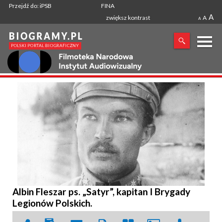
Przejdź do: iPSB
FINA
A
zwiększ kontrast
A
A
X
SZUKANA FRAZA
Albin Fleszar ps. „Satyr”, kapitan I Brygady
Legionów Polskich.