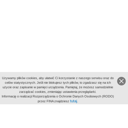
Uzywamy plików cookies, aby ułatwić Ci korzystanie z naszego serwisu oraz do
celów statystycznych. Jeśli nie blokujesz tych plików, to zgadzasz się na ich
użycie oraz zapisanie w pamięci urządzenia. Pamiętaj, że możesz samodzielnie
zarządzać cookies, zmieniając ustawienia przeglądarki.
Indeksy:
Informację o realizacji Rozporządzenia o Ochronie Danych Osobowych (RODO)
aktywności
tutaj
przez FINA znajdziesz
.
alfabetyczny
tematyczny
miejsc