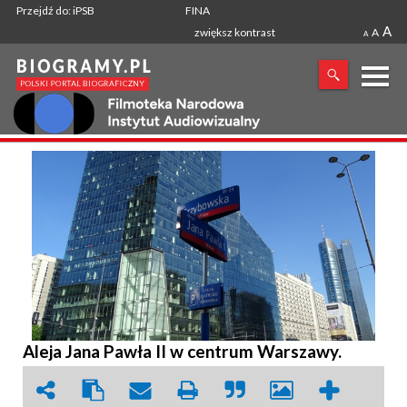
Przejdź do: iPSB
FINA
A
zwiększ kontrast
A
A
X
SZUKANA FRAZA
Aleja Jana Pawła II w centrum Warszawy.