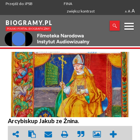
Przejdź do: iPSB
FINA
A
zwiększ kontrast
A
A
X
SZUKANA FRAZA
Arcybiskup Jakub ze Żnina.