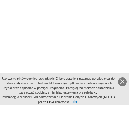
Uzywamy plików cookies, aby ułatwić Ci korzystanie z naszego serwisu oraz do
celów statystycznych. Jeśli nie blokujesz tych plików, to zgadzasz się na ich
użycie oraz zapisanie w pamięci urządzenia. Pamiętaj, że możesz samodzielnie
zarządzać cookies, zmieniając ustawienia przeglądarki.
Indeksy:
Informację o realizacji Rozporządzenia o Ochronie Danych Osobowych (RODO)
aktywności
tutaj
przez FINA znajdziesz
.
alfabetyczny
tematyczny
miejsc