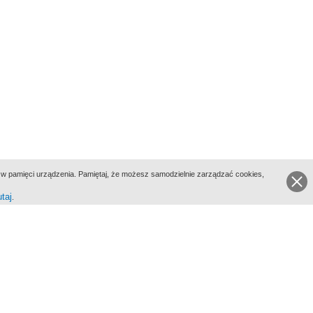
ie w pamięci urządzenia. Pamiętaj, że możesz samodzielnie zarządzać cookies,
utaj
.
go Portalu Biograficznego jest Filmoteka Narodowa - Instytut Audiowizualny
All Rights Reserved 2017 Filmoteka Narodowa - Instytut Audiowizualny
yka prywatności
Informacje o projekcie
Kontakt
Regulamin
Mapa strony
BIP
Wersja: 1.0.0