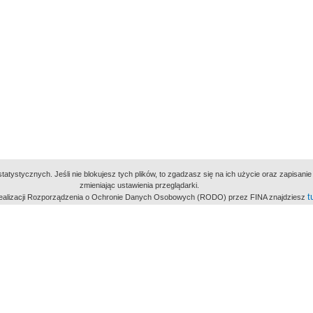
atystycznych. Jeśli nie blokujesz tych plików, to zgadzasz się na ich użycie oraz zapisan
zmieniając ustawienia przeglądarki.
t
 realizacji Rozporządzenia o Ochronie Danych Osobowych (RODO) przez FINA znajdziesz
miejsc
owe Archiwum Cyfrowe
Wydawcą Polskie
Polit