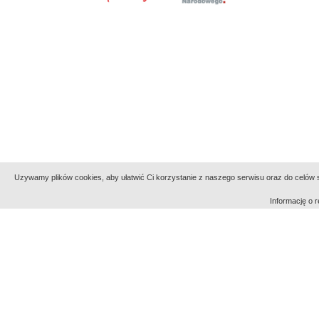
Uzywamy plików cookies, aby ułatwić Ci korzystanie z naszego serwisu oraz do celów st
Informację o
Indeksy:
aktywności
alfabetyczny
tematyczny
Filmoteka Narodowa - Instytut Audiowizualny
Narod