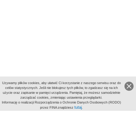
Uzywamy plików cookies, aby ułatwić Ci korzystanie z naszego serwisu oraz do
celów statystycznych. Jeśli nie blokujesz tych plików, to zgadzasz się na ich
użycie oraz zapisanie w pamięci urządzenia. Pamiętaj, że możesz samodzielnie
zarządzać cookies, zmieniając ustawienia przeglądarki.
Indeksy:
Informację o realizacji Rozporządzenia o Ochronie Danych Osobowych (RODO)
aktywności
tutaj
przez FINA znajdziesz
.
alfabetyczny
tematyczny
miejsc