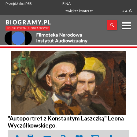
Przejdź do: iPSB
FINA
A
zwiększ kontrast
A
A
X
SZUKANA FRAZA
"Autoportret z Konstantym Laszczką" Leona
Wyczółkowskiego.