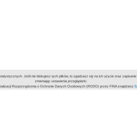
atystycznych. Jeśli nie blokujesz tych plików, to zgadzasz się na ich użycie oraz zapisan
zmieniając ustawienia przeglądarki.
t
 realizacji Rozporządzenia o Ochronie Danych Osobowych (RODO) przez FINA znajdziesz
miejsc
owe Archiwum Cyfrowe
Wydawcą Polskie
Polit