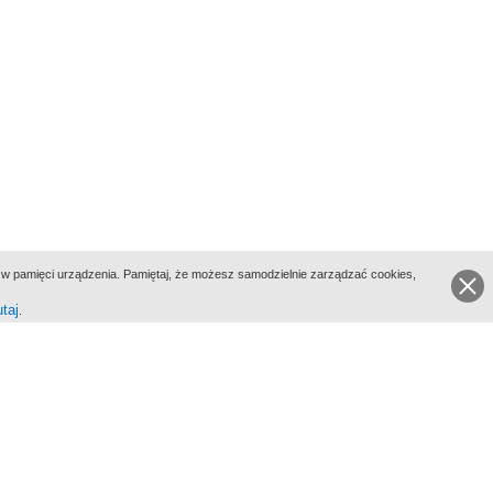
ie w pamięci urządzenia. Pamiętaj, że możesz samodzielnie zarządzać cookies,
utaj
.
go Portalu Biograficznego jest Filmoteka Narodowa - Instytut Audiowizualny
All Rights Reserved 2017 Filmoteka Narodowa - Instytut Audiowizualny
yka prywatności
Informacje o projekcie
Kontakt
Regulamin
Mapa strony
BIP
Wersja: 1.0.0