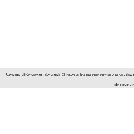
Uzywamy plików cookies, aby ułatwić Ci korzystanie z naszego serwisu oraz do celów st
Informację o
Indeksy:
aktywności
alfabetyczny
tematyczny
Filmoteka Narodowa - Instytut Audiowizualny
Narod