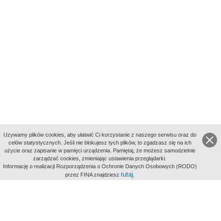
Uzywamy plików cookies, aby ułatwić Ci korzystanie z naszego serwisu oraz do
celów statystycznych. Jeśli nie blokujesz tych plików, to zgadzasz się na ich
użycie oraz zapisanie w pamięci urządzenia. Pamiętaj, że możesz samodzielnie
zarządzać cookies, zmieniając ustawienia przeglądarki.
Indeksy:
Informację o realizacji Rozporządzenia o Ochronie Danych Osobowych (RODO)
aktywności
tutaj
przez FINA znajdziesz
.
alfabetyczny
tematyczny
miejsc