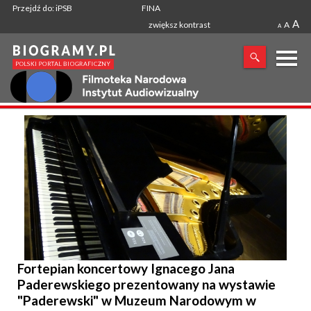
Przejdź do: iPSB
FINA
A
zwiększ kontrast
A
A
X
SZUKANA FRAZA
Fortepian koncertowy Ignacego Jana
Paderewskiego prezentowany na wystawie
"Paderewski" w Muzeum Narodowym w