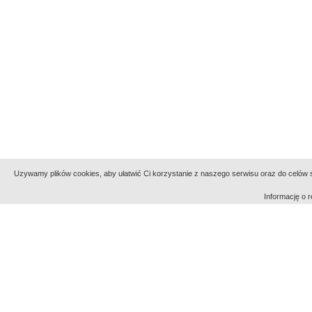
Uzywamy plików cookies, aby ułatwić Ci korzystanie z naszego serwisu oraz do celów st
Informację o
Indeksy:
aktywności
alfabetyczny
tematyczny
Filmoteka Narodowa - Instytut Audiowizualny
Narod