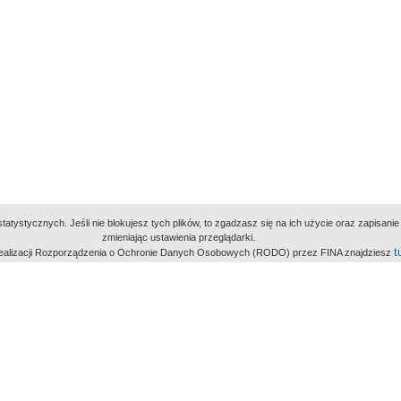
atystycznych. Jeśli nie blokujesz tych plików, to zgadzasz się na ich użycie oraz zapisan
zmieniając ustawienia przeglądarki.
t
 realizacji Rozporządzenia o Ochronie Danych Osobowych (RODO) przez FINA znajdziesz
miejsc
owe Archiwum Cyfrowe
Wydawcą Polskie
Polit