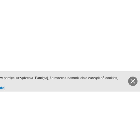
ie w pamięci urządzenia. Pamiętaj, że możesz samodzielnie zarządzać cookies,
utaj
.
go Portalu Biograficznego jest Filmoteka Narodowa - Instytut Audiowizualny
All Rights Reserved 2017 Filmoteka Narodowa - Instytut Audiowizualny
yka prywatności
Informacje o projekcie
Kontakt
Regulamin
Mapa strony
BIP
Wersja: 1.0.0