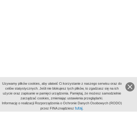
Uzywamy plików cookies, aby ułatwić Ci korzystanie z naszego serwisu oraz do
celów statystycznych. Jeśli nie blokujesz tych plików, to zgadzasz się na ich
użycie oraz zapisanie w pamięci urządzenia. Pamiętaj, że możesz samodzielnie
zarządzać cookies, zmieniając ustawienia przeglądarki.
Indeksy:
Informację o realizacji Rozporządzenia o Ochronie Danych Osobowych (RODO)
aktywności
tutaj
przez FINA znajdziesz
.
alfabetyczny
tematyczny
miejsc