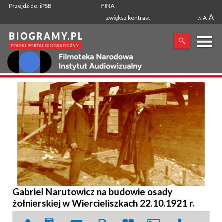
Przejdź do: iPSB
FINA
A
zwiększ kontrast
A
A
X
SZUKANA FRAZA
Gabriel Narutowicz na budowie osady
żołnierskiej w Wiercieliszkach 22.10.1921 r.