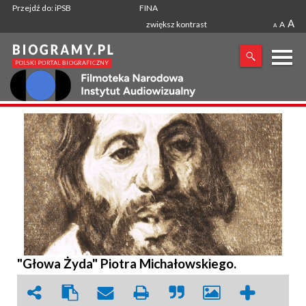
Przejdź do: iPSB
FINA
A
zwiększ kontrast
A
A
X
SZUKANA FRAZA
"Głowa Żyda" Piotra Michałowskiego.