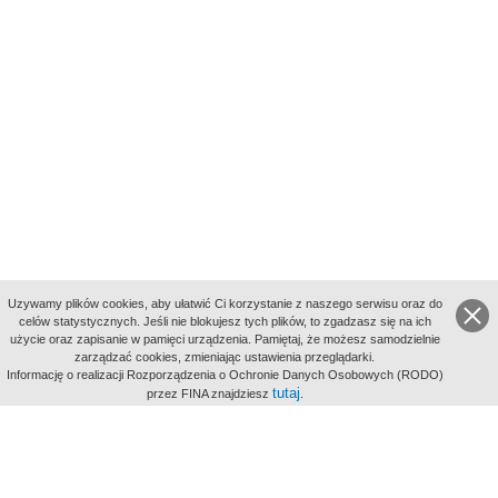
Uzywamy plików cookies, aby ułatwić Ci korzystanie z naszego serwisu oraz do
celów statystycznych. Jeśli nie blokujesz tych plików, to zgadzasz się na ich
użycie oraz zapisanie w pamięci urządzenia. Pamiętaj, że możesz samodzielnie
zarządzać cookies, zmieniając ustawienia przeglądarki.
Indeksy:
Informację o realizacji Rozporządzenia o Ochronie Danych Osobowych (RODO)
aktywności
tutaj
przez FINA znajdziesz
.
alfabetyczny
tematyczny
miejsc