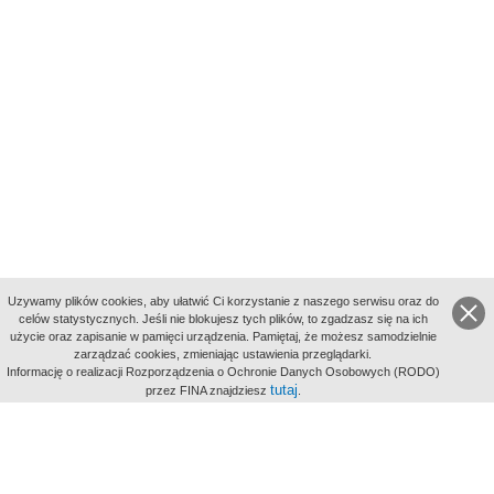
Uzywamy plików cookies, aby ułatwić Ci korzystanie z naszego serwisu oraz do
celów statystycznych. Jeśli nie blokujesz tych plików, to zgadzasz się na ich
użycie oraz zapisanie w pamięci urządzenia. Pamiętaj, że możesz samodzielnie
zarządzać cookies, zmieniając ustawienia przeglądarki.
Indeksy:
Informację o realizacji Rozporządzenia o Ochronie Danych Osobowych (RODO)
aktywności
tutaj
przez FINA znajdziesz
.
alfabetyczny
tematyczny
miejsc