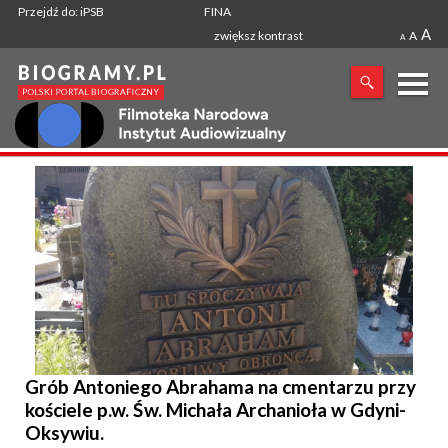
Przejdź do: iPSB
FINA
A
zwiększ kontrast
A
A
X
SZUKANA FRAZA
Grób Antoniego Abrahama na cmentarzu przy
kościele p.w. Św. Michała Archanioła w Gdyni-
Oksywiu.