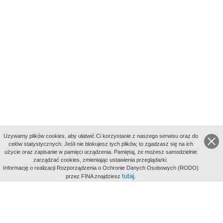
Uzywamy plików cookies, aby ułatwić Ci korzystanie z naszego serwisu oraz do
celów statystycznych. Jeśli nie blokujesz tych plików, to zgadzasz się na ich
użycie oraz zapisanie w pamięci urządzenia. Pamiętaj, że możesz samodzielnie
zarządzać cookies, zmieniając ustawienia przeglądarki.
Indeksy:
Informację o realizacji Rozporządzenia o Ochronie Danych Osobowych (RODO)
aktywności
tutaj
przez FINA znajdziesz
.
alfabetyczny
tematyczny
miejsc