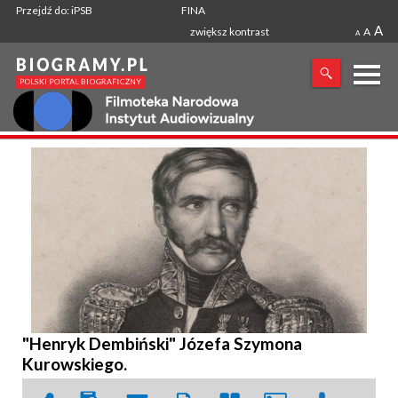
Przejdź do: iPSB
FINA
A
zwiększ kontrast
A
A
X
SZUKANA FRAZA
"Henryk Dembiński" Józefa Szymona
Kurowskiego.