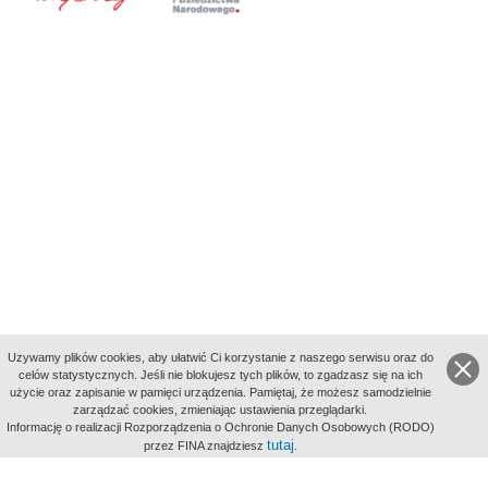
Uzywamy plików cookies, aby ułatwić Ci korzystanie z naszego serwisu oraz do
celów statystycznych. Jeśli nie blokujesz tych plików, to zgadzasz się na ich
użycie oraz zapisanie w pamięci urządzenia. Pamiętaj, że możesz samodzielnie
zarządzać cookies, zmieniając ustawienia przeglądarki.
Indeksy:
Informację o realizacji Rozporządzenia o Ochronie Danych Osobowych (RODO)
aktywności
tutaj
przez FINA znajdziesz
.
alfabetyczny