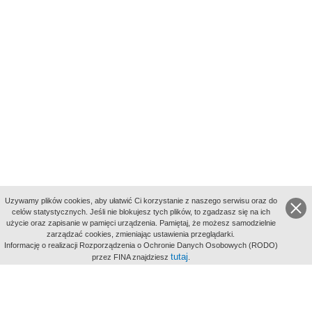
Uzywamy plików cookies, aby ułatwić Ci korzystanie z naszego serwisu oraz do
celów statystycznych. Jeśli nie blokujesz tych plików, to zgadzasz się na ich
użycie oraz zapisanie w pamięci urządzenia. Pamiętaj, że możesz samodzielnie
zarządzać cookies, zmieniając ustawienia przeglądarki.
Indeksy:
Informację o realizacji Rozporządzenia o Ochronie Danych Osobowych (RODO)
aktywności
tutaj
przez FINA znajdziesz
.
alfabetyczny
tematyczny
miejsc