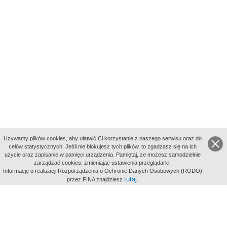
Uzywamy plików cookies, aby ułatwić Ci korzystanie z naszego serwisu oraz do
celów statystycznych. Jeśli nie blokujesz tych plików, to zgadzasz się na ich
użycie oraz zapisanie w pamięci urządzenia. Pamiętaj, że możesz samodzielnie
zarządzać cookies, zmieniając ustawienia przeglądarki.
Indeksy:
Informację o realizacji Rozporządzenia o Ochronie Danych Osobowych (RODO)
aktywności
tutaj
przez FINA znajdziesz
.
alfabetyczny
tematyczny
miejsc