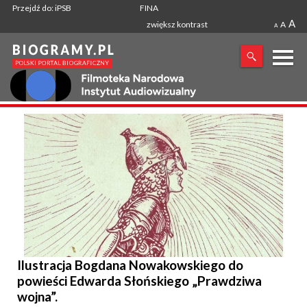
Przejdź do: iPSB
FINA
A
zwiększ kontrast
A
A
X
SZUKANA FRAZA
Ilustracja Bogdana Nowakowskiego do
powieści Edwarda Słońskiego „Prawdziwa
wojna”.