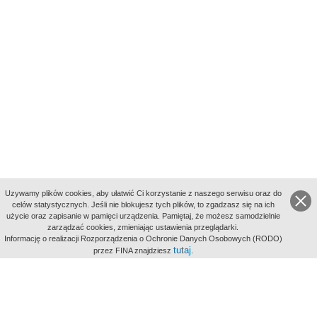
Uzywamy plików cookies, aby ułatwić Ci korzystanie z naszego serwisu oraz do
celów statystycznych. Jeśli nie blokujesz tych plików, to zgadzasz się na ich
użycie oraz zapisanie w pamięci urządzenia. Pamiętaj, że możesz samodzielnie
zarządzać cookies, zmieniając ustawienia przeglądarki.
Indeksy:
Informację o realizacji Rozporządzenia o Ochronie Danych Osobowych (RODO)
aktywności
tutaj
przez FINA znajdziesz
.
alfabetyczny
tematyczny
miejsc