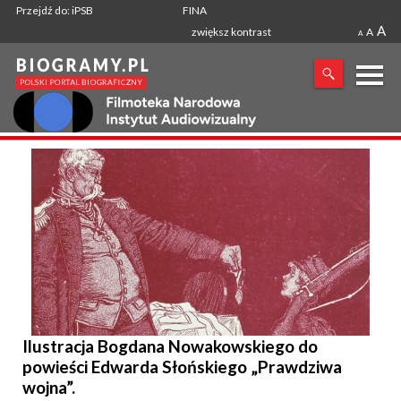
Przejdź do: iPSB
FINA
A
zwiększ kontrast
A
A
X
SZUKANA FRAZA
Ilustracja Bogdana Nowakowskiego do
powieści Edwarda Słońskiego „Prawdziwa
wojna”.