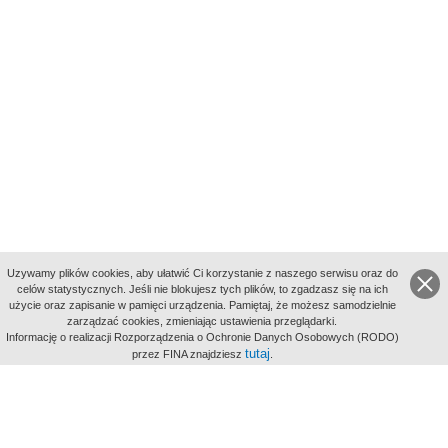
Uzywamy plików cookies, aby ułatwić Ci korzystanie z naszego serwisu oraz do
celów statystycznych. Jeśli nie blokujesz tych plików, to zgadzasz się na ich
użycie oraz zapisanie w pamięci urządzenia. Pamiętaj, że możesz samodzielnie
zarządzać cookies, zmieniając ustawienia przeglądarki.
Indeksy:
Informację o realizacji Rozporządzenia o Ochronie Danych Osobowych (RODO)
aktywności
tutaj
przez FINA znajdziesz
.
alfabetyczny
tematyczny
miejsc