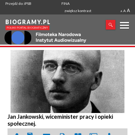
Przejdź do: iPSB
FINA
A
zwiększ kontrast
A
A
X
SZUKANA FRAZA
Jan Jankowski, wiceminister pracy i opieki
społecznej.