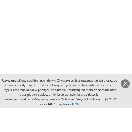
Uzywamy plików cookies, aby ułatwić Ci korzystanie z naszego serwisu oraz do
celów statystycznych. Jeśli nie blokujesz tych plików, to zgadzasz się na ich
użycie oraz zapisanie w pamięci urządzenia. Pamiętaj, że możesz samodzielnie
zarządzać cookies, zmieniając ustawienia przeglądarki.
Indeksy:
Informację o realizacji Rozporządzenia o Ochronie Danych Osobowych (RODO)
aktywności
tutaj
przez FINA znajdziesz
.
alfabetyczny
tematyczny
miejsc