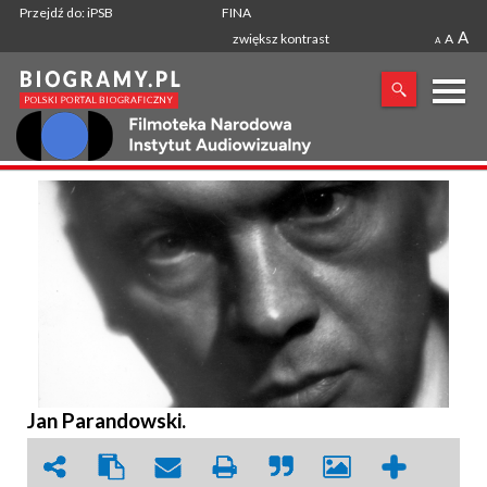
Przejdź do: iPSB
FINA
A
zwiększ kontrast
A
A
X
SZUKANA FRAZA
Jan Parandowski.