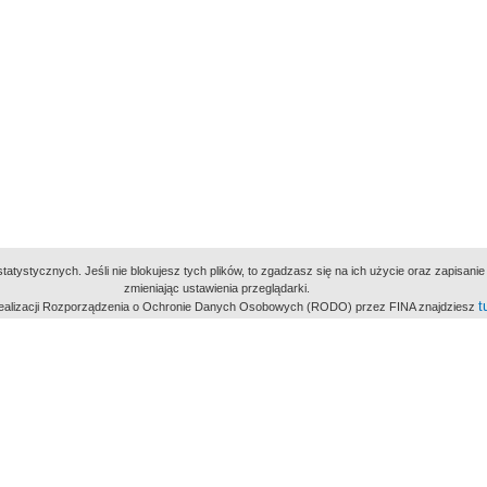
atystycznych. Jeśli nie blokujesz tych plików, to zgadzasz się na ich użycie oraz zapisan
zmieniając ustawienia przeglądarki.
t
 realizacji Rozporządzenia o Ochronie Danych Osobowych (RODO) przez FINA znajdziesz
miejsc
owe Archiwum Cyfrowe
Wydawcą Polskie
Polit