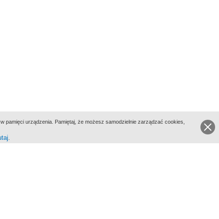
ie w pamięci urządzenia. Pamiętaj, że możesz samodzielnie zarządzać cookies,
utaj
.
go Portalu Biograficznego jest Filmoteka Narodowa - Instytut Audiowizualny
All Rights Reserved 2017 Filmoteka Narodowa - Instytut Audiowizualny
yka prywatności
Informacje o projekcie
Kontakt
Regulamin
Mapa strony
BIP
Wersja: 1.0.0