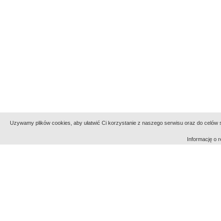
Uzywamy plików cookies, aby ułatwić Ci korzystanie z naszego serwisu oraz do celów st
Informację o
Indeksy:
aktywności
alfabetyczny
tematyczny
Filmoteka Narodowa - Instytut Audiowizualny
Narod