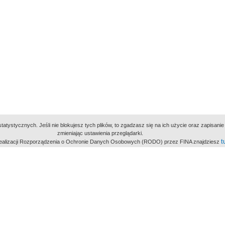
atystycznych. Jeśli nie blokujesz tych plików, to zgadzasz się na ich użycie oraz zapisan
zmieniając ustawienia przeglądarki.
t
 realizacji Rozporządzenia o Ochronie Danych Osobowych (RODO) przez FINA znajdziesz
miejsc
owe Archiwum Cyfrowe
Wydawcą Polskie
Polit