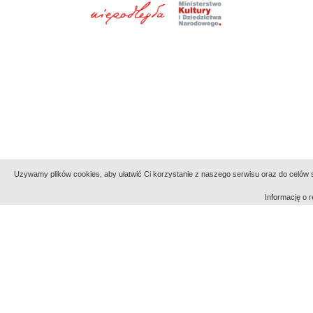
Uzywamy plików cookies, aby ułatwić Ci korzystanie z naszego serwisu oraz do celów st
Informację o
Indeksy:
aktywności
alfabetyczny
tematyczny
Filmoteka Narodowa - Instytut Audiowizualny
Narod