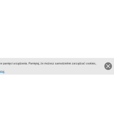
ie w pamięci urządzenia. Pamiętaj, że możesz samodzielnie zarządzać cookies,
utaj
.
go Portalu Biograficznego jest Filmoteka Narodowa - Instytut Audiowizualny
All Rights Reserved 2017 Filmoteka Narodowa - Instytut Audiowizualny
yka prywatności
Informacje o projekcie
Kontakt
Regulamin
Mapa strony
BIP
Wersja: 1.0.0